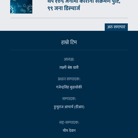
थप १०५ जनामा कोरोना संक्रमण पुष्टि,
९९ जना डिस्चार्ज
अरु समाचार
हाम्राे टिम
अध्यक्ष:
लक्ष्मी श्रेष्ठ खत्री
प्रधान सम्पादक:
गजेन्द्रसिंह बुढाथोकी
सम्पादक:
डुन्डुराज आचार्य (डीआर)
सह-सम्पादक:
भीम देवान