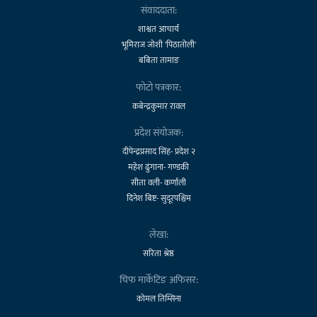
संवाददाता:
शाश्वत आचार्य
भूमिराज जोशी 'पिठातोली'
बबिता तामाङ
फोटो पत्रकार:
कबेन्द्रकुमार रावल
प्रदेश संयोजक:
दीपेन्द्रप्रसाद सिंह- प्रदेश २
महेश ढुंगाना- गण्डकी
सीता वली- कर्णाली
दिनेश बिष्ट- सुदूरपश्चिम
लेखा:
सरिता श्रेष्ठ
चिफ मार्केटिङ अफिसर:
कोमल तिम्सिना