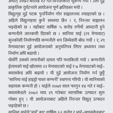
अर्थात् २०७२ बैशाख १२ गते विनाशकारी भूकम्प गयो । उक्त दुई
प्राकृतिक दुर्घटनाले आयोजना पूर्ण क्षतिग्रस्त भयो ।
विद्युत्गृह दुई पटक पुनर्निर्माण गरेर सञ्चालनमा ल्याइएको छ ।
अहिले विद्युत्गहमा कुनै समस्या छैन । र, निरन्तर सञ्चालन
भइरहेको छ । यहाँबाट वार्षिक ५ करोड रुपैयाँ आम्दानी हुने
कम्पनीले जानकारी दिएको छ । सानिमा माई (२९ मेगावाट)
सुनकोसी निर्माणपछि कम्पनीले थप जिम्मेवारी बोध गर्यो । र, २९
मेगावाटका दुई आयोजनाको अनुमतिपत्र लिएर अध्ययन तथा
निर्माण अघि बढायो ।
योसँगै उसको लगानीको दायरा पनि फराकिलो गयो । कम्पनीले
ईलामको माई खोलामा २२ मेगावाटको माई र ७ मेगावाटको माई–
क्यासकेड अघि बढायो । यी दुई आयोजना निर्माण गर्न छुट्टै
‘सानिमा माई हाइड्रो पावर कम्पनी’ स्थापना गरियो । यो सानिमाको
सहायक कम्पनी हो । माईले २०७१ साल फागुन १४ गते र माई–
क्यासकेडले २०७२ माघ २९ गतेबाट व्यापारिक उत्पादन सुरु
गरेका हुन् । यी आयोजनाबाट अहिले निरन्तर विद्युत् उत्पादन
भइरहेको छ ।
सानिमा माईले ‘माई’ बाट वार्षिक ६२ करोड र माई–क्यासकेडबाट