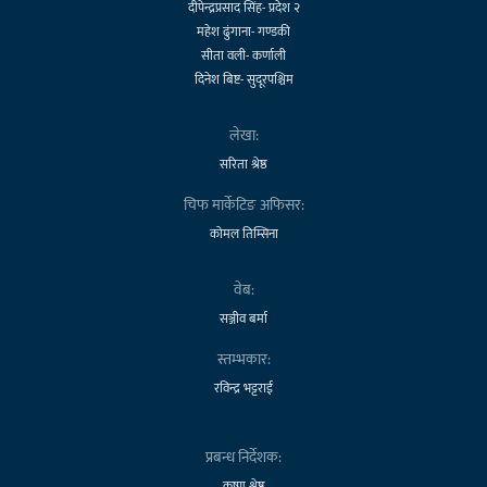
दीपेन्द्रप्रसाद सिंह- प्रदेश २
महेश ढुंगाना- गण्डकी
सीता वली- कर्णाली
दिनेश बिष्ट- सुदूरपश्चिम
लेखा:
सरिता श्रेष्ठ
चिफ मार्केटिङ अफिसर:
कोमल तिम्सिना
वेब:
सञ्जीव बर्मा
स्तम्भकार:
रविन्द्र भट्टराई
प्रबन्ध निर्देशक:
कृष्ण श्रेष्ठ