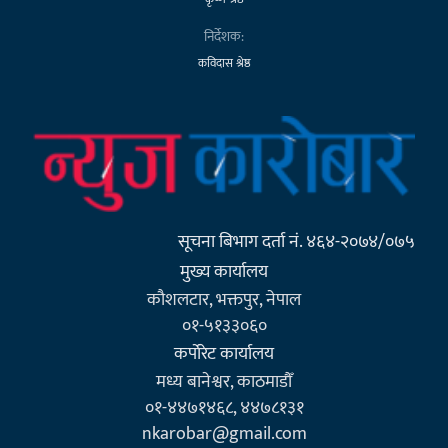
निर्देशक:
कविदास श्रेष्ठ
सूचना बिभाग दर्ता नं. ४६४-२०७४/०७५
मुख्य कार्यालय
कौशलटार, भक्तपुर, नेपाल
०१-५१३३०६०
कर्पाेरेट कार्यालय
मध्य बानेश्वर, काठमाडौँ
०१-४४७१४६८, ४४७८१३१
nkarobar@gmail.com