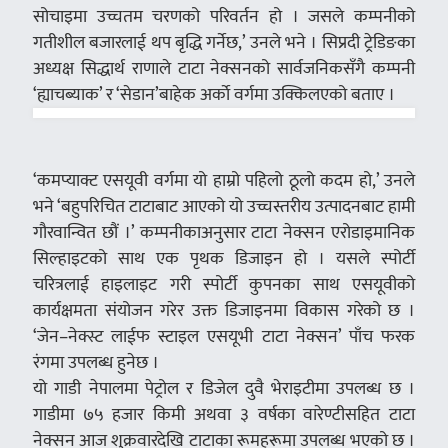
सोचाइमा उच्चतम चरणको परिवर्तन हो । जसले कम्पनीको
गतीशील बजारलाई थप बृद्धि गर्नेछ,’ उनले भने । सिप्रदी ट्रेडिङका
अध्यक्ष सिद्धार्थ राणाले टाटा नेक्सनको सार्वजनिकसँगै कम्पनी
‘ह्याचब्याक’ र ‘सेडान’बाहेक अर्काे वर्गमा उक्किलएको बताए ।
‘कमप्याक्ट एसयूवी वर्गमा यो हाम्रो पहिलो ठूलो कदम हो,’ उनले
भने ‘बहुपरिचित टाटाबाट आएको यो उच्चस्तरीय उत्पादनबाट हामी
गौरवान्वित छौं ।’ कम्पनीकाअनुसार टाटा नेक्सन एरोडाइमानिक
सिल्हाइटको साथ एक पृथक डिजाइन हो । यसले स्पोर्टी
चरित्रलाई हाइलाइट गरी स्पोर्टी कुपनका साथ एसयूवीको
कार्यक्षमता संयोजन गरेर उक्त डिजाइनमा विकास गरेको छ ।
‘जेन–नेक्स्ट लाईफ स्टाइल एसयूभी टाटा नेक्सन’ पाँच फरक
रंगमा उपलब्ध हुनेछ ।
यो गाडी नेपालमा पेट्रोल र डिजेल दुवै भेराइटीमा उपलब्ध छ ।
गाडीमा ७५ हजार किमी अथवा ३ वर्षका वारेण्टीसहित टाटा
नेक्सन आज शुक्रवारदेखि टाटाका रूमहरूमा उपलब्ध भएको छ ।