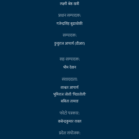
लक्ष्मी श्रेष्ठ खत्री
प्रधान सम्पादक:
गजेन्द्रसिंह बुढाथोकी
सम्पादक:
डुन्डुराज आचार्य (डीआर)
सह-सम्पादक:
भीम देवान
संवाददाता:
शाश्वत आचार्य
भूमिराज जोशी 'पिठातोली'
बबिता तामाङ
फोटो पत्रकार:
कबेन्द्रकुमार रावल
प्रदेश संयोजक: