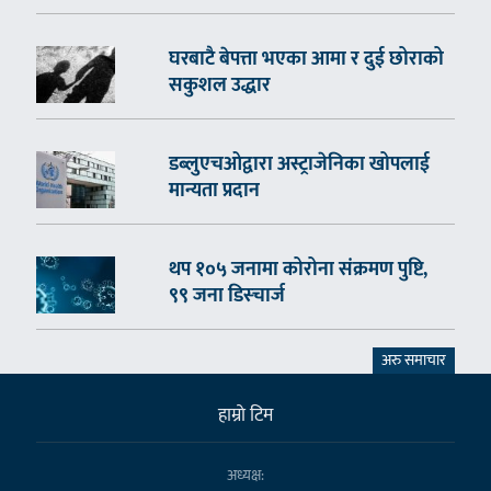
घरबाटै बेपत्ता भएका आमा र दुई छोराको
सकुशल उद्धार
डब्लुएचओद्वारा अस्ट्राजेनिका खोपलाई
मान्यता प्रदान
थप १०५ जनामा कोरोना संक्रमण पुष्टि,
९९ जना डिस्चार्ज
अरु समाचार
हाम्राे टिम
अध्यक्ष: