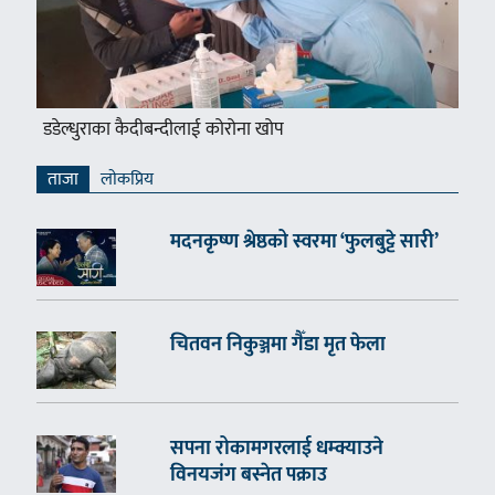
डडेल्धुराका कैदीबन्दीलाई कोरोना खोप
ताजा
लाेकप्रिय
मदनकृष्ण श्रेष्ठको स्वरमा ‘फुलबुट्टे सारी’
चितवन निकुञ्जमा गैँडा मृत फेला
सपना रोकामगरलाई धम्क्याउने
विनयजंग बस्नेत पक्राउ