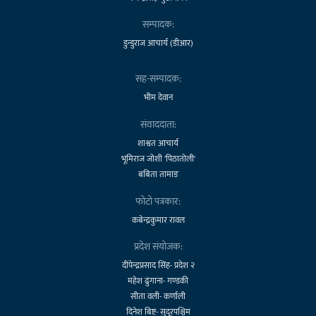
सम्पादक:
डुन्डुराज आचार्य (डीआर)
सह-सम्पादक:
भीम देवान
संवाददाता:
शाश्वत आचार्य
भूमिराज जोशी 'पिठातोली'
बबिता तामाङ
फोटो पत्रकार:
कबेन्द्रकुमार रावल
प्रदेश संयोजक:
दीपेन्द्रप्रसाद सिंह- प्रदेश २
महेश ढुंगाना- गण्डकी
सीता वली- कर्णाली
दिनेश बिष्ट- सुदूरपश्चिम