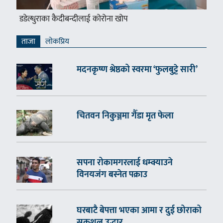
डडेल्धुराका कैदीबन्दीलाई कोरोना खोप
ताजा
लाेकप्रिय
मदनकृष्ण श्रेष्ठको स्वरमा ‘फुलबुट्टे सारी’
चितवन निकुञ्जमा गैँडा मृत फेला
सपना रोकामगरलाई धम्क्याउने
विनयजंग बस्नेत पक्राउ
घरबाटै बेपत्ता भएका आमा र दुई छोराको
सकुशल उद्धार