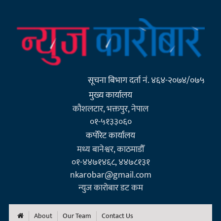
सूचना बिभाग दर्ता नं. ४६४-२०७४/०७५
मुख्य कार्यालय
कौशलटार, भक्तपुर, नेपाल
०१-५१३३०६०
कर्पाेरेट कार्यालय
मध्य बानेश्वर, काठमाडौँ
०१-४४७१४६८, ४४७८१३१
nkarobar@gmail.com
न्युज कारोबार डट कम
About
Our Team
Contact Us