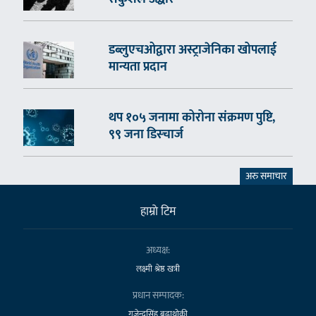
डब्लुएचओद्वारा अस्ट्राजेनिका खोपलाई
मान्यता प्रदान
थप १०५ जनामा कोरोना संक्रमण पुष्टि,
९९ जना डिस्चार्ज
अरु समाचार
हाम्राे टिम
अध्यक्ष:
लक्ष्मी श्रेष्ठ खत्री
प्रधान सम्पादक:
गजेन्द्रसिंह बुढाथोकी