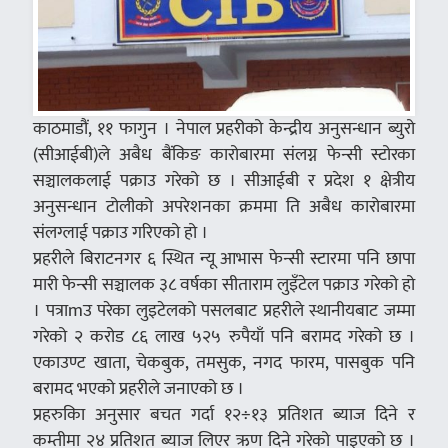
काठमाडौं, ११ फागुन । नेपाल प्रहरीको केन्द्रीय अनुसन्धान ब्युरो
(सीआईबी)ले अबैध बैंकिङ कारोबारमा संलग्न फेन्सी स्टोरका
सञ्चालकलाई पक्राउ गरेको छ । सीआईबी र प्रदेश १ क्षेत्रीय
अनुसन्धान टोलीको अपरेशनका क्रममा ति अबैध कारोबारमा
संलग्लाई पक्राउ गरिएको हो ।
प्रहरीले बिराटनगर ६ स्थित न्यू आभास फेन्सी स्टारमा पनि छापा
मारी फेन्सी सञ्चालक ३८ वर्षका सीताराम लुइँटेल पक्राउ गरेको हो
। पत्राmउ परेका लुइटेलको पसलबाट प्रहरीले स्थानीयबाट जम्मा
गरेको २ करोड ८६ लाख ५२५ रुपैयाँ पनि बरामद गरेको छ ।
एकाउण्ट खाता, चेकबुक, तमसुक, नगद फारम, पासबुक पनि
बरामद भएको प्रहरीले जनाएको छ ।
प्रहरुकिा अनुसार बचत गर्दा १२÷१३ प्रतिशत ब्याज दिने र
कम्तीमा २४ प्रतिशत ब्याज लिएर ऋण दिने गरेको पाइएको छ ।