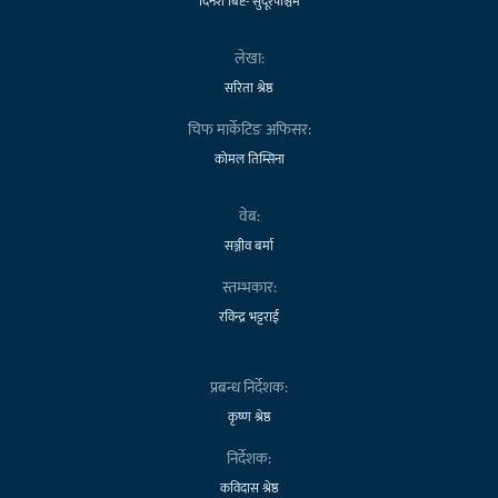
दिनेश बिष्ट- सुदूरपश्चिम
लेखा:
सरिता श्रेष्ठ
चिफ मार्केटिङ अफिसर:
कोमल तिम्सिना
वेब:
सञ्जीव बर्मा
स्तम्भकार:
रविन्द्र भट्टराई
प्रबन्ध निर्देशक:
कृष्ण श्रेष्ठ
निर्देशक:
कविदास श्रेष्ठ