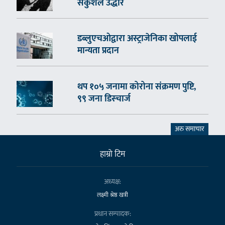
सकुशल उद्धार
डब्लुएचओद्वारा अस्ट्राजेनिका खोपलाई
मान्यता प्रदान
थप १०५ जनामा कोरोना संक्रमण पुष्टि,
९९ जना डिस्चार्ज
अरु समाचार
हाम्राे टिम
अध्यक्ष:
लक्ष्मी श्रेष्ठ खत्री
प्रधान सम्पादक: