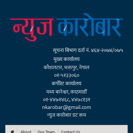
सूचना बिभाग दर्ता नं. ४६४-२०७४/०७५
मुख्य कार्यालय
कौशलटार, भक्तपुर, नेपाल
०१-५१३३०६०
कर्पाेरेट कार्यालय
मध्य बानेश्वर, काठमाडौँ
०१-४४७१४६८, ४४७८१३१
nkarobar@gmail.com
न्युज कारोबार डट कम
About
Our Team
Contact Us