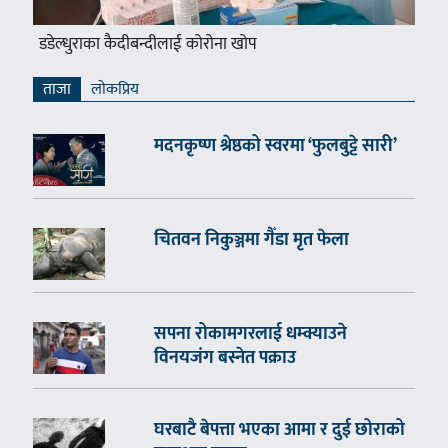
डडेल्धुराका कैदीबन्दीलाई कोरोना खोप
ताजा
लाेकप्रिय
मदनकृष्ण श्रेष्ठको स्वरमा ‘फुलबुट्टे सारी’
चितवन निकुञ्जमा गैँडा मृत फेला
सपना रोकामगरलाई धम्क्याउने
विनयजंग बस्नेत पक्राउ
घरबाटै बेपत्ता भएका आमा र दुई छोराको