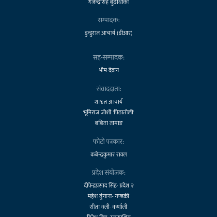
गजेन्द्रसिंह बुढाथोकी
सम्पादक:
डुन्डुराज आचार्य (डीआर)
सह-सम्पादक:
भीम देवान
संवाददाता:
शाश्वत आचार्य
भूमिराज जोशी 'पिठातोली'
बबिता तामाङ
फोटो पत्रकार:
कबेन्द्रकुमार रावल
प्रदेश संयोजक:
दीपेन्द्रप्रसाद सिंह- प्रदेश २
महेश ढुंगाना- गण्डकी
सीता वली- कर्णाली