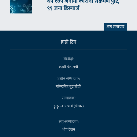
थप १०५ जनामा कोरोना संक्रमण पुष्टि,
९९ जना डिस्चार्ज
अरु समाचार
हाम्राे टिम
अध्यक्ष:
लक्ष्मी श्रेष्ठ खत्री
प्रधान सम्पादक:
गजेन्द्रसिंह बुढाथोकी
सम्पादक:
डुन्डुराज आचार्य (डीआर)
सह-सम्पादक:
भीम देवान