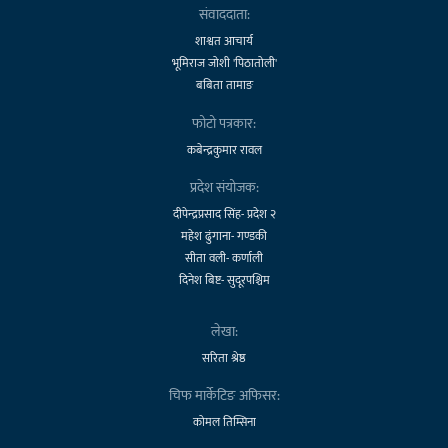
संवाददाता:
शाश्वत आचार्य
भूमिराज जोशी 'पिठातोली'
बबिता तामाङ
फोटो पत्रकार:
कबेन्द्रकुमार रावल
प्रदेश संयोजक:
दीपेन्द्रप्रसाद सिंह- प्रदेश २
महेश ढुंगाना- गण्डकी
सीता वली- कर्णाली
दिनेश बिष्ट- सुदूरपश्चिम
लेखा:
सरिता श्रेष्ठ
चिफ मार्केटिङ अफिसर:
कोमल तिम्सिना