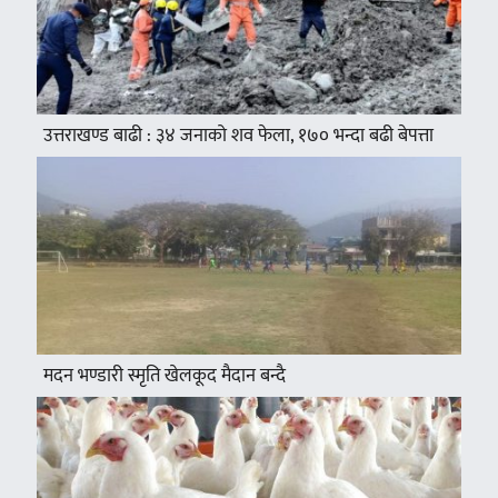
उत्तराखण्ड बाढी : ३४ जनाको शव फेला, १७० भन्दा बढी बेपत्ता
मदन भण्डारी स्मृति खेलकूद मैदान बन्दै