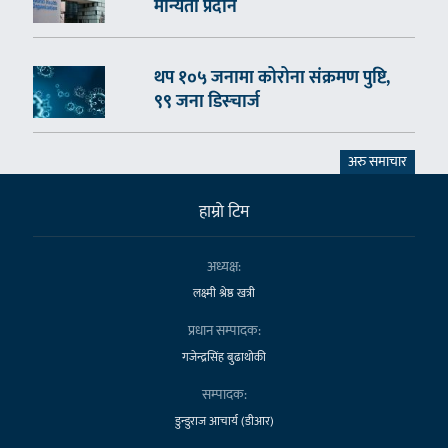
मान्यता प्रदान
थप १०५ जनामा कोरोना संक्रमण पुष्टि,
९९ जना डिस्चार्ज
अरु समाचार
हाम्राे टिम
अध्यक्ष:
लक्ष्मी श्रेष्ठ खत्री
प्रधान सम्पादक:
गजेन्द्रसिंह बुढाथोकी
सम्पादक:
डुन्डुराज आचार्य (डीआर)