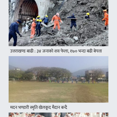
उत्तराखण्ड बाढी : ३४ जनाको शव फेला, १७० भन्दा बढी बेपत्ता
मदन भण्डारी स्मृति खेलकूद मैदान बन्दै