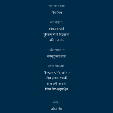
सह-सम्पादक:
भीम देवान
संवाददाता:
शाश्वत आचार्य
भूमिराज जोशी 'पिठातोली'
बबिता तामाङ
फोटो पत्रकार:
कबेन्द्रकुमार रावल
प्रदेश संयोजक:
दीपेन्द्रप्रसाद सिंह- प्रदेश २
महेश ढुंगाना- गण्डकी
सीता वली- कर्णाली
दिनेश बिष्ट- सुदूरपश्चिम
लेखा:
सरिता श्रेष्ठ