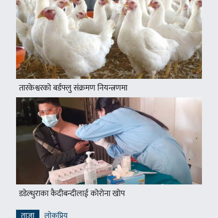
तारकेश्वरको बर्डफ्लु संक्रमण नियन्त्रणमा
डडेल्धुराका कैदीबन्दीलाई कोरोना खोप
ताजा
लाेकप्रिय