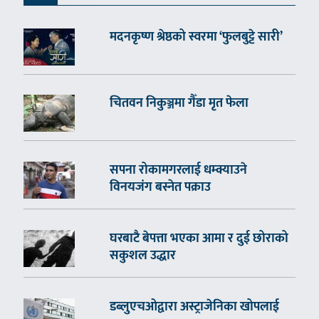
मदनकृष्ण श्रेष्ठको स्वरमा ‘फुलबुट्टे सारी’
चितवन निकुञ्जमा गैँडा मृत फेला
सपना रोकामगरलाई धम्क्याउने
विनयजंग बस्नेत पक्राउ
घरबाटै बेपत्ता भएका आमा र दुई छोराको
सकुशल उद्धार
डब्लुएचओद्वारा अस्ट्राजेनिका खोपलाई