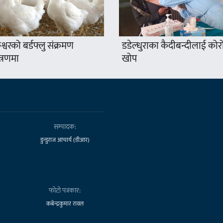
श्वरको बर्डफ्लु संक्रमण
डडेल्धुराका कैदीबन्दीलाई कोर
त्रणमा
खोप
सम्पादक:
डुन्डुराज आचार्य (डीआर)
फोटो पत्रकार:
कबेन्द्रकुमार रावल