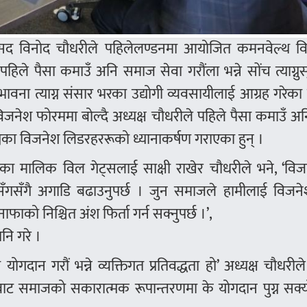
 सांसद विनोद चौधरीले पहिलेलण्डनमा आयोजित कमनवेल्थ व
हिले पैसा कमाउँ अनि समाज सेवा गरौंला भन्ने सोंच त्याग्नुस
े भावना त्याग्न संसार भरका उद्योगी व्यवसायीलाई आग्रह गरेका
श फोरममा बोल्दै अध्यक्ष चौधरीले पहिले पैसा कमाउँ अनि
ा विश्वका विजनेश लिडरहररूको ध्यानाकर्षण गराएका हुन् ।
का मालिक विल गेट्सलाई साक्षी राखेर चौधरीले भने, ‘विज
सँगै अगाडि बढाउनुपर्छ । जुन समाजले हामीलाई विजनेश 
ाको निश्चित अंश फिर्ता गर्न सक्नुपर्छ ।’,
नि गरे ।
दान गरौं भन्ने व्यक्तिगत प्रतिवद्धता हो’ अध्यक्ष चौधरील
बाट समाजको सकारात्मक रूपान्तरणमा के योगदान पुग्न सक्यो