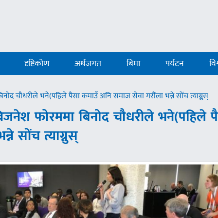
दृष्टिकोण
अर्थजगत
बिमा
पर्यटन
विश
चौधरीले भने(पहिले पैसा कमाउँ अनि समाज सेवा गरौंला भन्ने सोंच त्याग्नुस्
जनेश फोरममा बिनोद चौधरीले भने(पहिले प
 सोंच त्याग्नुस्