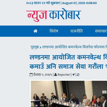
२०८३ साउन २२ गते शुक्रवार | August 07, 2026
0:08:41
विशेष
राजनीति
समाचार
गृहपृष्ठ
लण्डनमा आयोजित कमनवेल्थ विजनेश फोरममा बिनोद 
लण्डनमा आयोजित कमनवेल्थ वि
कमाउँ अनि समाज सेवा गरौंला भन्ने
वैशाख ५, २०७५ |
Reporter |
|