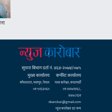
ोना
सूचना बिभाग दर्ता नं. ४६४-२०७४/०७५
मुख्य कार्यालय
कर्पाेरेट कार्यालय
कौशलटार, भक्तपुर, नेपाल
मध्य बानेश्वर, काठमाडौँ
०१-५१३३०६०
०१-४४७१४६८,
४४७८१३१
nkarobar@gmail.com
न्युज कारोबार डट कम