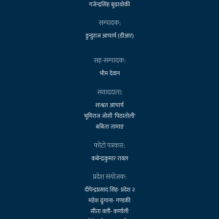
गजेन्द्रसिंह बुढाथोकी
सम्पादक:
डुन्डुराज आचार्य (डीआर)
सह-सम्पादक:
भीम देवान
संवाददाता:
शाश्वत आचार्य
भूमिराज जोशी 'पिठातोली'
बबिता तामाङ
फोटो पत्रकार:
कबेन्द्रकुमार रावल
प्रदेश संयोजक:
दीपेन्द्रप्रसाद सिंह- प्रदेश २
महेश ढुंगाना- गण्डकी
सीता वली- कर्णाली