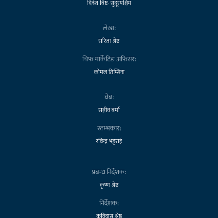
दिनेश बिष्ट- सुदूरपश्चिम
लेखा:
सरिता श्रेष्ठ
चिफ मार्केटिङ अफिसर:
कोमल तिम्सिना
वेब:
सञ्जीव बर्मा
स्तम्भकार:
रविन्द्र भट्टराई
प्रबन्ध निर्देशक:
कृष्ण श्रेष्ठ
निर्देशक:
कविदास श्रेष्ठ