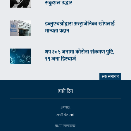
सकुशल उद्धार
डब्लुएचओद्वारा अस्ट्राजेनिका खोपलाई
मान्यता प्रदान
थप १०५ जनामा कोरोना संक्रमण पुष्टि,
९९ जना डिस्चार्ज
अरु समाचार
हाम्राे टिम
अध्यक्ष:
लक्ष्मी श्रेष्ठ खत्री
प्रधान सम्पादक: