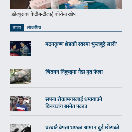
डडेल्धुराका कैदीबन्दीलाई कोरोना खोप
ताजा
लाेकप्रिय
मदनकृष्ण श्रेष्ठको स्वरमा ‘फुलबुट्टे सारी’
चितवन निकुञ्जमा गैँडा मृत फेला
सपना रोकामगरलाई धम्क्याउने
विनयजंग बस्नेत पक्राउ
घरबाटै बेपत्ता भएका आमा र दुई छोराको