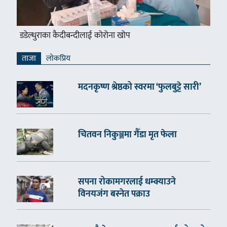
डडेल्धुराका कैदीबन्दीलाई कोरोना खोप
ताजा
लाेकप्रिय
मदनकृष्ण श्रेष्ठको स्वरमा ‘फुलबुट्टे सारी’
चितवन निकुञ्जमा गैँडा मृत फेला
सपना रोकामगरलाई धम्क्याउने
विनयजंग बस्नेत पक्राउ