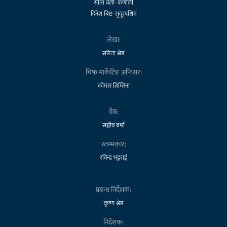
सीता वली- कर्णाली
दिनेश बिष्ट- सुदूरपश्चिम
लेखा:
सरिता श्रेष्ठ
चिफ मार्केटिङ अफिसर:
कोमल तिम्सिना
वेब:
सञ्जीव बर्मा
स्तम्भकार:
रविन्द्र भट्टराई
प्रबन्ध निर्देशक:
कृष्ण श्रेष्ठ
निर्देशक: