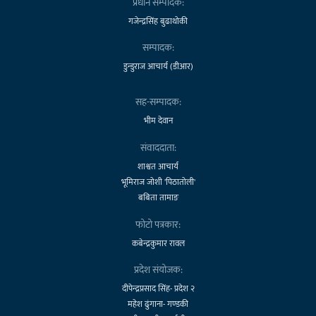
प्रधान सम्पादक:
गजेन्द्रसिंह बुढाथोकी
सम्पादक:
डुन्डुराज आचार्य (डीआर)
सह-सम्पादक:
भीम देवान
संवाददाता:
शाश्वत आचार्य
भूमिराज जोशी 'पिठातोली'
बबिता तामाङ
फोटो पत्रकार:
कबेन्द्रकुमार रावल
प्रदेश संयोजक:
दीपेन्द्रप्रसाद सिंह- प्रदेश २
महेश ढुंगाना- गण्डकी