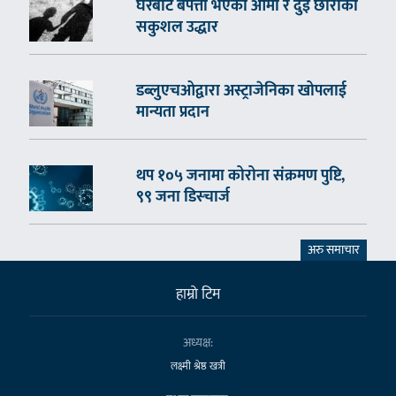
घरबाटै बेपत्ता भएका आमा र दुई छोराको
सकुशल उद्धार
डब्लुएचओद्वारा अस्ट्राजेनिका खोपलाई
मान्यता प्रदान
थप १०५ जनामा कोरोना संक्रमण पुष्टि,
९९ जना डिस्चार्ज
अरु समाचार
हाम्राे टिम
अध्यक्ष:
लक्ष्मी श्रेष्ठ खत्री