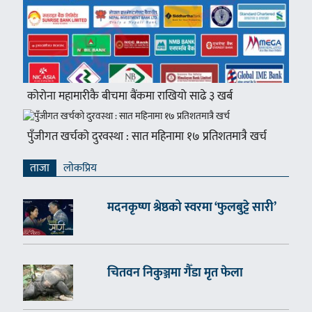
कोरोना महामारीकै बीचमा बैंकमा राखियो साढे ३ खर्ब
पुँजीगत खर्चको दुरवस्था : सात महिनामा १७ प्रतिशतमात्रै खर्च
ताजा
लाेकप्रिय
मदनकृष्ण श्रेष्ठको स्वरमा ‘फुलबुट्टे सारी’
चितवन निकुञ्जमा गैँडा मृत फेला