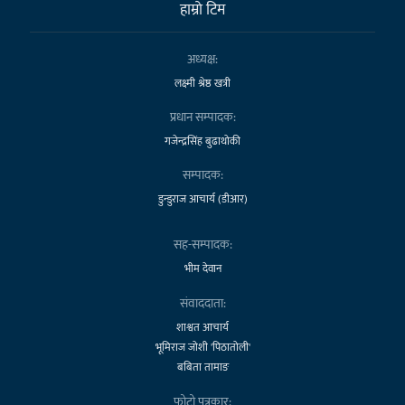
हाम्राे टिम
अध्यक्ष:
लक्ष्मी श्रेष्ठ खत्री
प्रधान सम्पादक:
गजेन्द्रसिंह बुढाथोकी
सम्पादक:
डुन्डुराज आचार्य (डीआर)
सह-सम्पादक:
भीम देवान
संवाददाता:
शाश्वत आचार्य
भूमिराज जोशी 'पिठातोली'
बबिता तामाङ
फोटो पत्रकार: