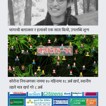
भागरथी बलात्कार र हत्याको एक साता बित्यो, उपलब्धि शून्य
कोरोना नियन्त्रणका नाममा १० महिनामा १८ अर्ब खर्च, स्थानीय
तहले मात्र खर्च गरे ८ अर्ब