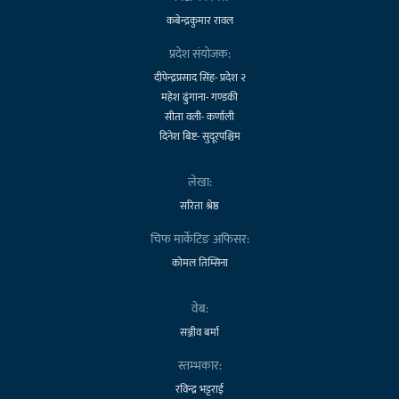
कबेन्द्रकुमार रावल
प्रदेश संयोजक:
दीपेन्द्रप्रसाद सिंह- प्रदेश २
महेश ढुंगाना- गण्डकी
सीता वली- कर्णाली
दिनेश बिष्ट- सुदूरपश्चिम
लेखा:
सरिता श्रेष्ठ
चिफ मार्केटिङ अफिसर:
कोमल तिम्सिना
वेब:
सञ्जीव बर्मा
स्तम्भकार:
रविन्द्र भट्टराई