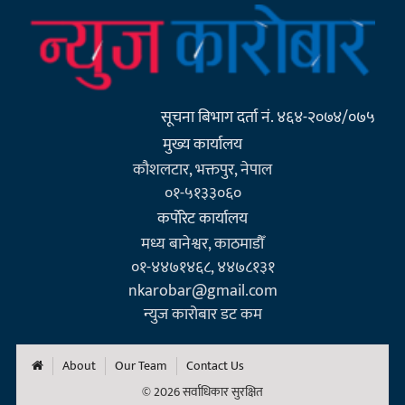
सूचना बिभाग दर्ता नं. ४६४-२०७४/०७५
मुख्य कार्यालय
कौशलटार, भक्तपुर, नेपाल
०१-५१३३०६०
कर्पाेरेट कार्यालय
मध्य बानेश्वर, काठमाडौँ
०१-४४७१४६८, ४४७८१३१
nkarobar@gmail.com
न्युज कारोबार डट कम
About
Our Team
Contact Us
© 2026 सर्वाधिकार सुरक्षित