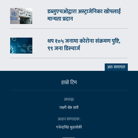
डब्लुएचओद्वारा अस्ट्राजेनिका खोपलाई
मान्यता प्रदान
थप १०५ जनामा कोरोना संक्रमण पुष्टि,
९९ जना डिस्चार्ज
अरु समाचार
हाम्राे टिम
अध्यक्ष:
लक्ष्मी श्रेष्ठ खत्री
प्रधान सम्पादक:
गजेन्द्रसिंह बुढाथोकी