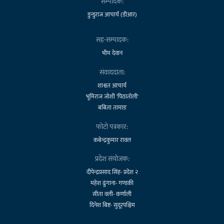
सम्पादक:
डुन्डुराज आचार्य (डीआर)
सह-सम्पादक:
भीम देवान
संवाददाता:
शाश्वत आचार्य
भूमिराज जोशी 'पिठातोली'
बबिता तामाङ
फोटो पत्रकार:
कबेन्द्रकुमार रावल
प्रदेश संयोजक:
दीपेन्द्रप्रसाद सिंह- प्रदेश २
महेश ढुंगाना- गण्डकी
सीता वली- कर्णाली
दिनेश बिष्ट- सुदूरपश्चिम