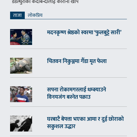
डडेल्धुराका कैदीबन्दीलाई कोरोना खोप
ताजा
लाेकप्रिय
मदनकृष्ण श्रेष्ठको स्वरमा ‘फुलबुट्टे सारी’
चितवन निकुञ्जमा गैँडा मृत फेला
सपना रोकामगरलाई धम्क्याउने
विनयजंग बस्नेत पक्राउ
घरबाटै बेपत्ता भएका आमा र दुई छोराको
सकुशल उद्धार