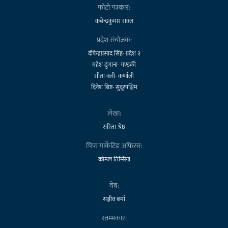
फोटो पत्रकार:
कबेन्द्रकुमार रावल
प्रदेश संयोजक:
दीपेन्द्रप्रसाद सिंह- प्रदेश २
महेश ढुंगाना- गण्डकी
सीता वली- कर्णाली
दिनेश बिष्ट- सुदूरपश्चिम
लेखा:
सरिता श्रेष्ठ
चिफ मार्केटिङ अफिसर:
कोमल तिम्सिना
वेब:
सञ्जीव बर्मा
स्तम्भकार: