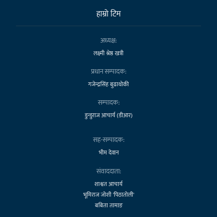
हाम्राे टिम
अध्यक्ष:
लक्ष्मी श्रेष्ठ खत्री
प्रधान सम्पादक:
गजेन्द्रसिंह बुढाथोकी
सम्पादक:
डुन्डुराज आचार्य (डीआर)
सह-सम्पादक:
भीम देवान
संवाददाता:
शाश्वत आचार्य
भूमिराज जोशी 'पिठातोली'
बबिता तामाङ