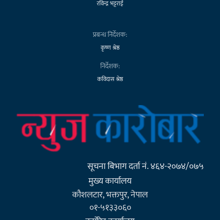
रविन्द्र भट्टराई
प्रबन्ध निर्देशक:
कृष्ण श्रेष्ठ
निर्देशक:
कविदास श्रेष्ठ
सूचना बिभाग दर्ता नं. ४६४-२०७४/०७५
मुख्य कार्यालय
कौशलटार, भक्तपुर, नेपाल
०१-५१३३०६०