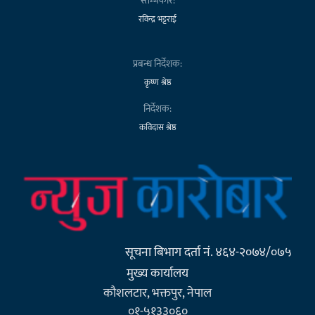
स्तम्भकार:
रविन्द्र भट्टराई
प्रबन्ध निर्देशक:
कृष्ण श्रेष्ठ
निर्देशक:
कविदास श्रेष्ठ
सूचना बिभाग दर्ता नं. ४६४-२०७४/०७५
मुख्य कार्यालय
कौशलटार, भक्तपुर, नेपाल
०१-५१३३०६०