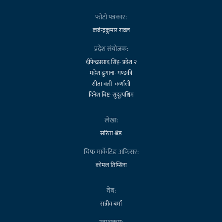
फोटो पत्रकार:
कबेन्द्रकुमार रावल
प्रदेश संयोजक:
दीपेन्द्रप्रसाद सिंह- प्रदेश २
महेश ढुंगाना- गण्डकी
सीता वली- कर्णाली
दिनेश बिष्ट- सुदूरपश्चिम
लेखा:
सरिता श्रेष्ठ
चिफ मार्केटिङ अफिसर:
कोमल तिम्सिना
वेब:
सञ्जीव बर्मा