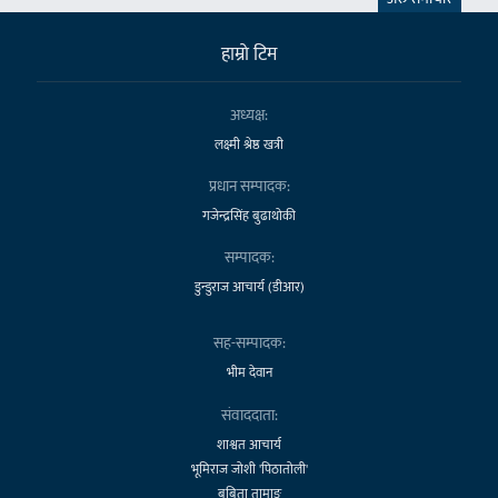
हाम्राे टिम
अध्यक्ष:
लक्ष्मी श्रेष्ठ खत्री
प्रधान सम्पादक:
गजेन्द्रसिंह बुढाथोकी
सम्पादक:
डुन्डुराज आचार्य (डीआर)
सह-सम्पादक:
भीम देवान
संवाददाता:
शाश्वत आचार्य
भूमिराज जोशी 'पिठातोली'
बबिता तामाङ