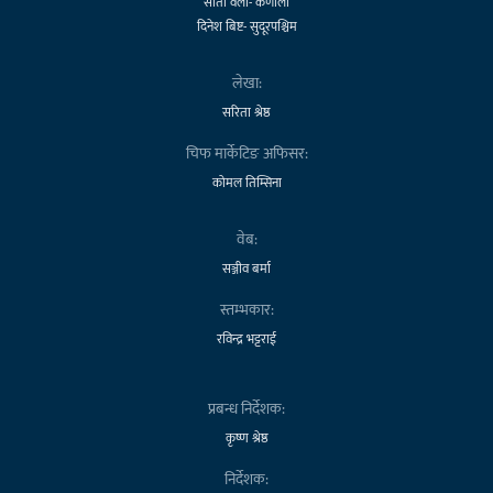
सीता वली- कर्णाली
दिनेश बिष्ट- सुदूरपश्चिम
लेखा:
सरिता श्रेष्ठ
चिफ मार्केटिङ अफिसर:
कोमल तिम्सिना
वेब:
सञ्जीव बर्मा
स्तम्भकार:
रविन्द्र भट्टराई
प्रबन्ध निर्देशक:
कृष्ण श्रेष्ठ
निर्देशक: