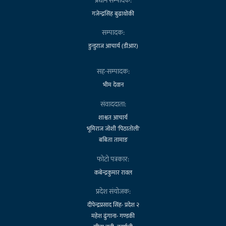
प्रधान सम्पादक:
गजेन्द्रसिंह बुढाथोकी
सम्पादक:
डुन्डुराज आचार्य (डीआर)
सह-सम्पादक:
भीम देवान
संवाददाता:
शाश्वत आचार्य
भूमिराज जोशी 'पिठातोली'
बबिता तामाङ
फोटो पत्रकार:
कबेन्द्रकुमार रावल
प्रदेश संयोजक:
दीपेन्द्रप्रसाद सिंह- प्रदेश २
महेश ढुंगाना- गण्डकी