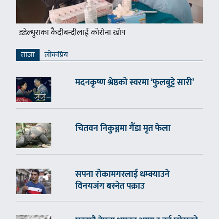
डडेल्धुराका कैदीबन्दीलाई कोरोना खोप
ताजा
लाेकप्रिय
मदनकृष्ण श्रेष्ठको स्वरमा ‘फुलबुट्टे सारी’
चितवन निकुञ्जमा गैँडा मृत फेला
सपना रोकामगरलाई धम्क्याउने
विनयजंग बस्नेत पक्राउ