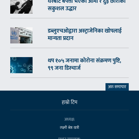
घरबाटै बेपत्ता भएका आमा र दुई छोराको
सकुशल उद्धार
डब्लुएचओद्वारा अस्ट्राजेनिका खोपलाई
मान्यता प्रदान
थप १०५ जनामा कोरोना संक्रमण पुष्टि,
९९ जना डिस्चार्ज
अरु समाचार
हाम्राे टिम
अध्यक्ष:
लक्ष्मी श्रेष्ठ खत्री