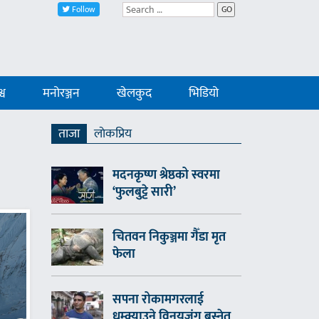
Follow
GO
्व
मनोरञ्जन
खेलकुद
भिडियो
ताजा
लाेकप्रिय
मदनकृष्ण श्रेष्ठको स्वरमा
‘फुलबुट्टे सारी’
चितवन निकुञ्जमा गैँडा मृत
फेला
सपना रोकामगरलाई
धम्क्याउने विनयजंग बस्नेत