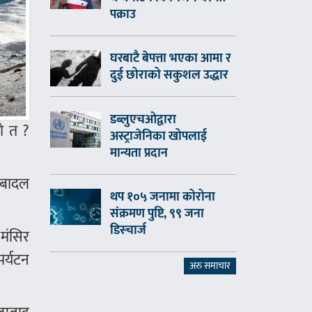
पक्राउ
घरबाटै बेपत्ता भएका आमा र
दुई छोराको सकुशल उद्धार
डब्लुएचओद्वारा
ो त ?
अस्ट्राजेनिका खोपलाई
मान्यता प्रदान
 बादल
थप १०५ जनामा कोरोना
संक्रमण पुष्टि, ९९ जना
डिस्चार्ज
मंसिर
पर्यटन
अरु समाचार