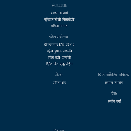
संवाददाता:
शाश्वत आचार्य
भूमिराज जोशी 'पिठातोली'
बबिता तामाङ
प्रदेश संयोजक:
दीपेन्द्रप्रसाद सिंह- प्रदेश २
महेश ढुंगाना- गण्डकी
सीता वली- कर्णाली
दिनेश बिष्ट- सुदूरपश्चिम
लेखा:
चिफ मार्केटिङ अफिसर:
सरिता श्रेष्ठ
कोमल तिम्सिना
वेब:
सञ्जीव बर्मा