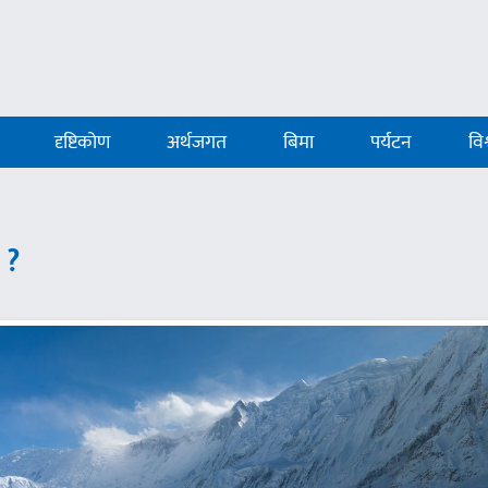
दृष्टिकोण
अर्थजगत
बिमा
पर्यटन
विश
 ?