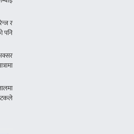
म्बाइ
ेन्ज र
ो पनि
 अक्सर
त्रामा
 तालमा
यटकले