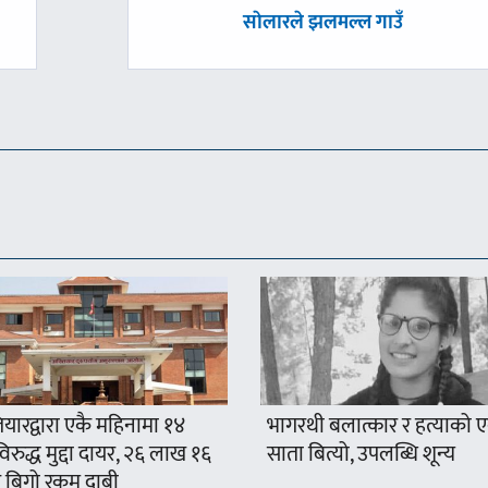
अघिल्लाे
साेलारले झलमल्ल गाउँ
-
यारद्वारा एकै महिनामा १४
भागरथी बलात्कार र हत्याको 
रुद्ध मुद्दा दायर, २६ लाख १६
साता बित्यो, उपलब्धि शून्य
 बिगो रकम दाबी