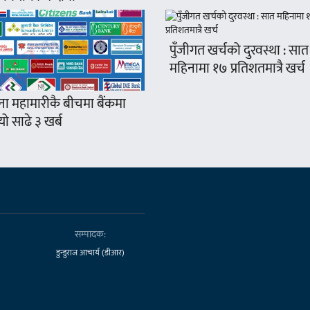
पुँजीगत खर्चको दुरवस्था : सात
महिनामा १७ प्रतिशतमात्रै खर्च
ना महामारीकै बीचमा बैंकमा
ो साढे ३ खर्ब
सम्पादक:
डुन्डुराज आचार्य (डीआर)