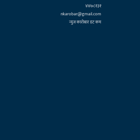
४४७८१३१
nkarobar@gmail.com
न्युज कारोबार डट कम