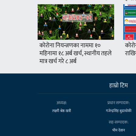
कोरोना नियन्त्रणका नाममा १०
कोरो
महिनामा १८ अर्ब खर्च, स्थानीय तहले
राखिय
मात्र खर्च गरे ८ अर्ब
हाम्राे टिम
अध्यक्ष:
प्रधान सम्पादक:
लक्ष्मी श्रेष्ठ खत्री
गजेन्द्रसिंह बुढाथोकी
सह-सम्पादक:
भीम देवान