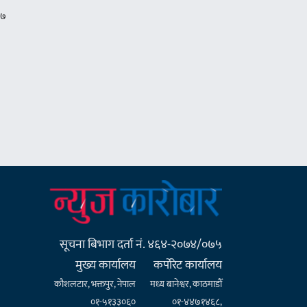
सूचना बिभाग दर्ता नं. ४६४-२०७४/०७५
मुख्य कार्यालय
कर्पाेरेट कार्यालय
कौशलटार, भक्तपुर, नेपाल
मध्य बानेश्वर, काठमाडौँ
०१-५१३३०६०
०१-४४७१४६८,