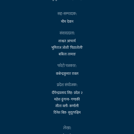
सह-सम्पादक:
भीम देवान
संवाददाता:
शाश्वत आचार्य
भूमिराज जोशी 'पिठातोली'
बबिता तामाङ
फोटो पत्रकार:
कबेन्द्रकुमार रावल
प्रदेश संयोजक:
दीपेन्द्रप्रसाद सिंह- प्रदेश २
महेश ढुंगाना- गण्डकी
सीता वली- कर्णाली
दिनेश बिष्ट- सुदूरपश्चिम
लेखा: