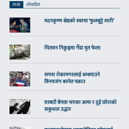
ताजा
लाेकप्रिय
मदनकृष्ण श्रेष्ठको स्वरमा ‘फुलबुट्टे सारी’
चितवन निकुञ्जमा गैँडा मृत फेला
सपना रोकामगरलाई धम्क्याउने
विनयजंग बस्नेत पक्राउ
घरबाटै बेपत्ता भएका आमा र दुई छोराको
सकुशल उद्धार