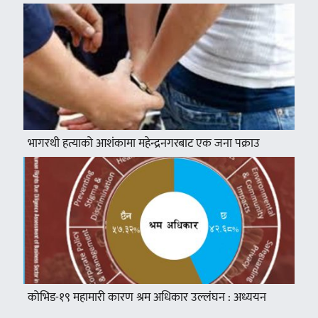
भागरथी हत्याको आशंकामा महेन्द्रनगरबाट एक जना पक्राउ
कोभिड-१९ महामारी कारण श्रम अधिकार उल्लंघन : अध्ययन