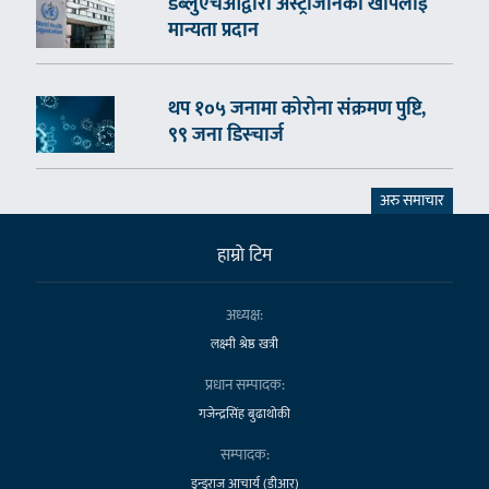
डब्लुएचओद्वारा अस्ट्राजेनिका खोपलाई
मान्यता प्रदान
थप १०५ जनामा कोरोना संक्रमण पुष्टि,
९९ जना डिस्चार्ज
अरु समाचार
हाम्राे टिम
अध्यक्ष:
लक्ष्मी श्रेष्ठ खत्री
प्रधान सम्पादक:
गजेन्द्रसिंह बुढाथोकी
सम्पादक:
डुन्डुराज आचार्य (डीआर)