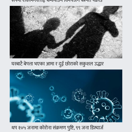
सपना रोकामगरलाई धम्क्याउने विनयजंग बस्नेत पक्राउ
घरबाटै बेपत्ता भएका आमा र दुई छोराको सकुशल उद्धार
थप १०५ जनामा कोरोना संक्रमण पुष्टि, ९९ जना डिस्चार्ज