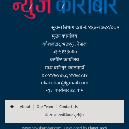
सूचना बिभाग दर्ता नं. ४६४-२०७४/०७५
मुख्य कार्यालय
कौशलटार, भक्तपुर, नेपाल
०१-५१३३०६०
कर्पाेरेट कार्यालय
मध्य बानेश्वर, काठमाडौँ
०१-४४७१४६८, ४४७८१३१
nkarobar@gmail.com
न्युज कारोबार डट कम
About
Our Team
Contact Us
© 2026 सर्वाधिकार सुरक्षित
www.newskarobar.com | Developed by
Planet Tech