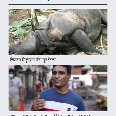
चितवन निकुञ्जमा गैँडा मृत फेला