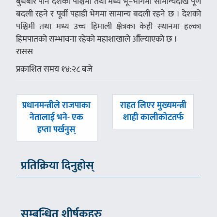
बुधबार पनि देशका पश्चिमी तथा मध्य भू–भागमा सामान्यदेखि पूर्ण
बदली रहने र पूर्वी पहाडी भेगमा सामान्य बदली रहने छ । देशको
पश्चिमी तथा मध्य उच्च हिमाली क्षेत्रका केही स्थानमा हल्का
हिमपातको सम्भावना रहेको महाशाखाले औँल्याएको छ ।
रासस
प्रकाशित समय १४:२८ बजे
पछिल्लाे
अघिल्लाे
प्रधानमन्त्रीले राजपाका
राहत लिएर मुख्यमन्त्री
-
-
नेतालाई भने- एक
शाही कालीकोटतर्फ
हप्ता पर्खनुस्
प्रतिक्रिया दिनुहोस्
सम्बन्धित शीर्षकहरु