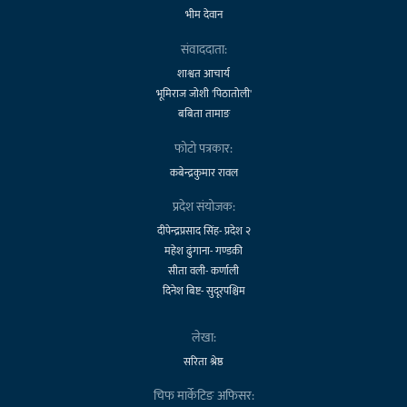
भीम देवान
संवाददाता:
शाश्वत आचार्य
भूमिराज जोशी 'पिठातोली'
बबिता तामाङ
फोटो पत्रकार:
कबेन्द्रकुमार रावल
प्रदेश संयोजक:
दीपेन्द्रप्रसाद सिंह- प्रदेश २
महेश ढुंगाना- गण्डकी
सीता वली- कर्णाली
दिनेश बिष्ट- सुदूरपश्चिम
लेखा:
सरिता श्रेष्ठ
चिफ मार्केटिङ अफिसर: