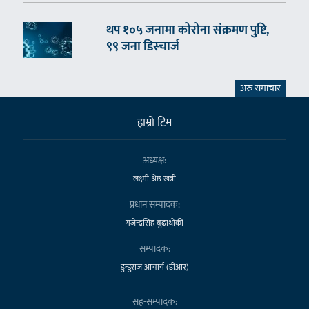
थप १०५ जनामा कोरोना संक्रमण पुष्टि,
९९ जना डिस्चार्ज
अरु समाचार
हाम्राे टिम
अध्यक्ष:
लक्ष्मी श्रेष्ठ खत्री
प्रधान सम्पादक:
गजेन्द्रसिंह बुढाथोकी
सम्पादक:
डुन्डुराज आचार्य (डीआर)
सह-सम्पादक: