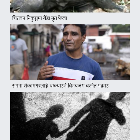
चितवन निकुञ्जमा गैँडा मृत फेला
सपना रोकामगरलाई धम्क्याउने विनयजंग बस्नेत पक्राउ