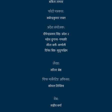
बबिता तामाङ
फोटो पत्रकार:
कबेन्द्रकुमार रावल
प्रदेश संयोजक:
दीपेन्द्रप्रसाद सिंह- प्रदेश २
महेश ढुंगाना- गण्डकी
सीता वली- कर्णाली
दिनेश बिष्ट- सुदूरपश्चिम
लेखा:
सरिता श्रेष्ठ
चिफ मार्केटिङ अफिसर:
कोमल तिम्सिना
वेब:
सञ्जीव बर्मा