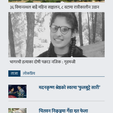
३६ विमानस्थल बाह्रै महिना सञ्चालन, ८ वटामा रात्रीकालीन उडान
भागरथी हत्याका दोषी पक्राउ नजिक : गृहमन्त्री
ताजा
लाेकप्रिय
मदनकृष्ण श्रेष्ठको स्वरमा ‘फुलबुट्टे सारी’
चितवन निकुञ्जमा गैँडा मृत फेला