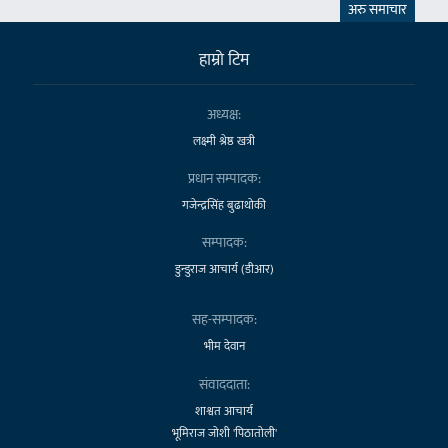
अरु समाचार
हाम्राे टिम
अध्यक्ष:
लक्ष्मी श्रेष्ठ खत्री
प्रधान सम्पादक:
गजेन्द्रसिंह बुढाथोकी
सम्पादक:
डुन्डुराज आचार्य (डीआर)
सह-सम्पादक:
भीम देवान
संवाददाता:
शाश्वत आचार्य
भूमिराज जोशी 'पिठातोली'