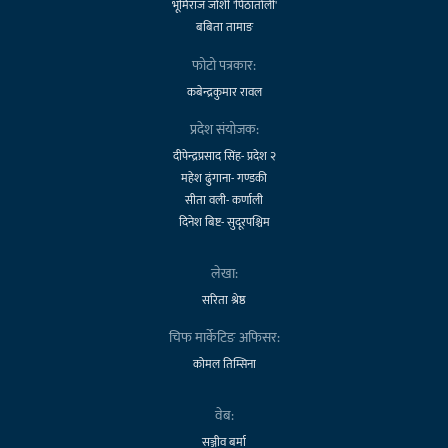
भूमिराज जोशी 'पिठातोली'
बबिता तामाङ
फोटो पत्रकार:
कबेन्द्रकुमार रावल
प्रदेश संयोजक:
दीपेन्द्रप्रसाद सिंह- प्रदेश २
महेश ढुंगाना- गण्डकी
सीता वली- कर्णाली
दिनेश बिष्ट- सुदूरपश्चिम
लेखा:
सरिता श्रेष्ठ
चिफ मार्केटिङ अफिसर:
कोमल तिम्सिना
वेब:
सञ्जीव बर्मा