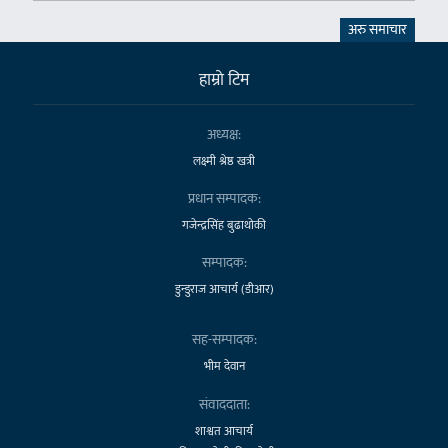
अरु समाचार
हाम्राे टिम
अध्यक्ष:
लक्ष्मी श्रेष्ठ खत्री
प्रधान सम्पादक:
गजेन्द्रसिंह बुढाथोकी
सम्पादक:
डुन्डुराज आचार्य (डीआर)
सह-सम्पादक:
भीम देवान
संवाददाता:
शाश्वत आचार्य