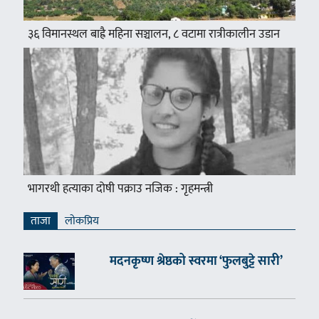
३६ विमानस्थल बाह्रै महिना सञ्चालन, ८ वटामा रात्रीकालीन उडान
भागरथी हत्याका दोषी पक्राउ नजिक : गृहमन्त्री
ताजा
लाेकप्रिय
मदनकृष्ण श्रेष्ठको स्वरमा ‘फुलबुट्टे सारी’