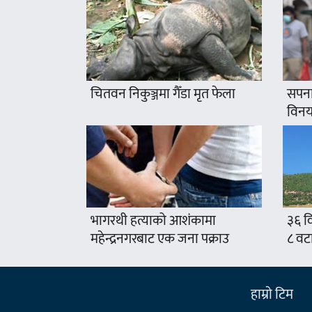
चितवन निकुञ्जमा गैँडा मृत फेला
सपना
विनयज
भागरथी हत्याको आशंकामा
३६ वि
महेन्द्रनगरबाट एक जना पक्राउ
८ वट
हाम्राे टिम