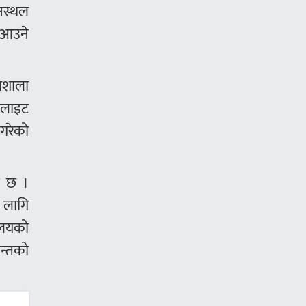
ानस्थल
 आउने
धशाला
 लाइट
 गरेको
इ छ ।
ो लागि
ालयको
पन्तको