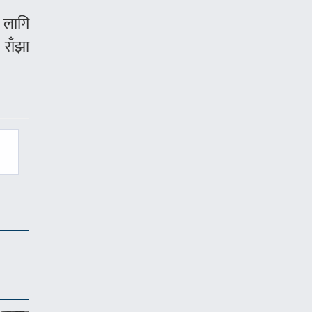
ो लागि
 राँझा