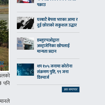
पक्राउ
घरबाटै बेपत्ता भएका आमा र
दुई छोराको सकुशल उद्धार
डब्लुएचओद्वारा
अस्ट्राजेनिका खोपलाई
मान्यता प्रदान
थप १०५ जनामा कोरोना
संक्रमण पुष्टि, ९९ जना
स्थलको
डिस्चार्ज
ि पनि
अरु समाचार
िमानले