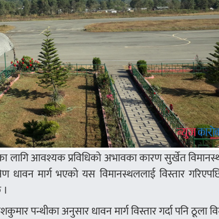
रियाका लागि आवश्यक प्रविधिको अभावका कारण सुर्खेत विमान
दक्षिण धावन मार्ग भएको यस विमानस्थललाई विस्तार गरिएपछ
छ ।
ेशकुमार पन्थीका अनुसार धावन मार्ग विस्तार गर्दा पनि ठूला व