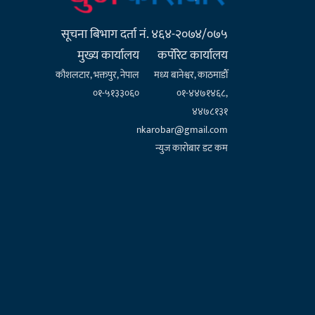
सूचना बिभाग दर्ता नं. ४६४-२०७४/०७५
मुख्य कार्यालय
कर्पाेरेट कार्यालय
कौशलटार, भक्तपुर, नेपाल
मध्य बानेश्वर, काठमाडौँ
०१-५१३३०६०
०१-४४७१४६८,
४४७८१३१
nkarobar@gmail.com
न्युज कारोबार डट कम