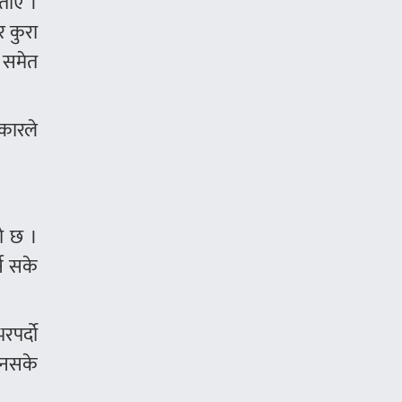
ताए ।
र कुरा
ई समेत
कारले
को छ ।
न सके
रपर्दो
हुनसके