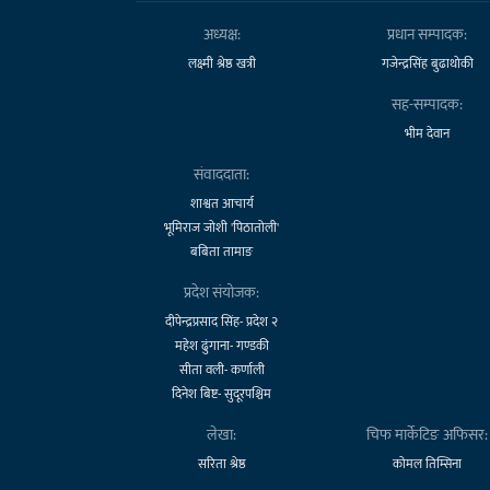
अध्यक्ष:
प्रधान सम्पादक:
लक्ष्मी श्रेष्ठ खत्री
गजेन्द्रसिंह बुढाथोकी
सह-सम्पादक:
भीम देवान
संवाददाता:
शाश्वत आचार्य
भूमिराज जोशी 'पिठातोली'
बबिता तामाङ
प्रदेश संयोजक:
दीपेन्द्रप्रसाद सिंह- प्रदेश २
महेश ढुंगाना- गण्डकी
सीता वली- कर्णाली
दिनेश बिष्ट- सुदूरपश्चिम
लेखा:
चिफ मार्केटिङ अफिसर:
सरिता श्रेष्ठ
कोमल तिम्सिना