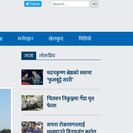
Follow
GO
्व
मनोरञ्जन
खेलकुद
भिडियो
ताजा
लाेकप्रिय
मदनकृष्ण श्रेष्ठको स्वरमा
‘फुलबुट्टे सारी’
चितवन निकुञ्जमा गैँडा मृत
फेला
सपना रोकामगरलाई
धम्क्याउने विनयजंग बस्नेत