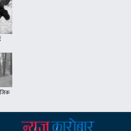
ई
 नजिक