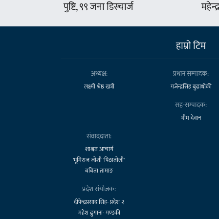
पुष्टि, ९९ जना डिस्चार्ज
महेन्
हाम्राे टिम
अध्यक्ष:
प्रधान सम्पादक:
लक्ष्मी श्रेष्ठ खत्री
गजेन्द्रसिंह बुढाथोकी
सह-सम्पादक:
भीम देवान
संवाददाता:
शाश्वत आचार्य
भूमिराज जोशी 'पिठातोली'
बबिता तामाङ
प्रदेश संयोजक:
दीपेन्द्रप्रसाद सिंह- प्रदेश २
महेश ढुंगाना- गण्डकी