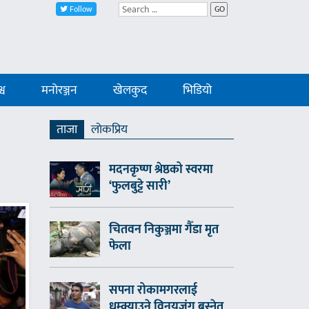
Follow
GO
्व
मनोरञ्जन
खेलकुद
भिडियो
ताजा
लाेकप्रिय
मदनकृष्ण श्रेष्ठको स्वरमा
‘फुलबुट्टे सारी’
चितवन निकुञ्जमा गैँडा मृत
फेला
सपना रोकामगरलाई
धम्क्याउने विनयजंग बस्नेत