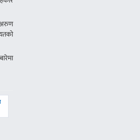
लाहकार
ा अरुण
लगायतको
बारेमा
ा