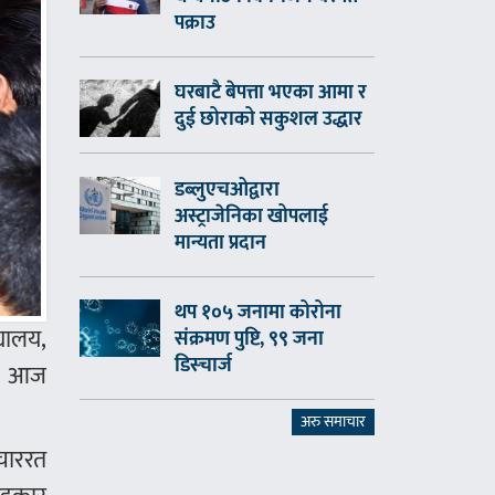
पक्राउ
घरबाटै बेपत्ता भएका आमा र
दुई छोराको सकुशल उद्धार
डब्लुएचओद्वारा
अस्ट्राजेनिका खोपलाई
मान्यता प्रदान
थप १०५ जनामा कोरोना
्यालय,
संक्रमण पुष्टि, ९९ जना
डिस्चार्ज
बाट आज
अरु समाचार
पचाररत