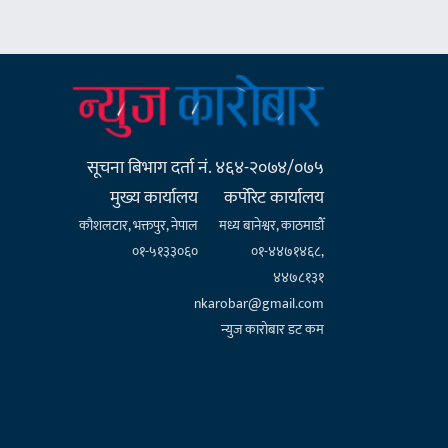
सूचना बिभाग दर्ता नं. ४६४-२०७४/०७५
मुख्य कार्यालय
कर्पाेरेट कार्यालय
कौशलटार, भक्तपुर, नेपाल
मध्य बानेश्वर, काठमाडौँ
०१-५१३३०६०
०१-४४७१४६८,
४४७८१३१
nkarobar@gmail.com
न्युज कारोबार डट कम