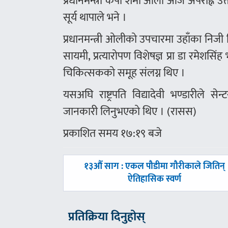
प्रधानमन्त्री केपी शर्मा ओली आज अपराह्न उक्
सूर्य थापाले भने ।
प्रधानमन्त्री ओलीको उपचारमा उहाँका निजी चिक
सायमी, प्रत्यारोपण विशेषज्ञ प्रा डा रमेशसिंह भ
चिकित्सकको समूह संलग्न थिए ।
यसअघि राष्ट्रपति विद्यादेवी भण्डारीले से
जानकारी लिनुभएको थिए । (रासस)
प्रकाशित समय १७:१९ बजे
पछिल्लाे
१३औं साग : एकल पौडीमा गौरीकाले जितिन्
-
ऐतिहासिक स्वर्ण
प्रतिक्रिया दिनुहोस्