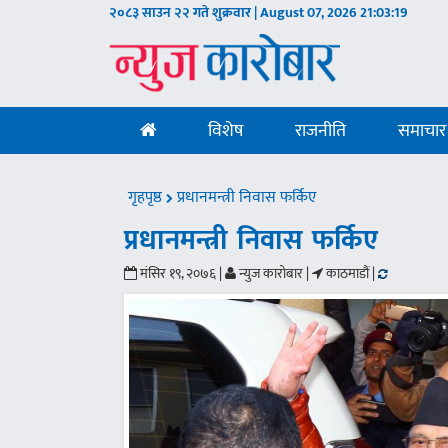
२०८३ साउन २२ गते शुक्रवार | August 07, 2026
21:03:20
विशेष
राजनीति
समाचार
गृहपृष्ठ
प्रधानमन्त्री निवास फर्किए
प्रधानमन्त्री निवास फर्किए
मंसिर १९, २०७६ |
न्युज कारोबार |
काठमाडौं |