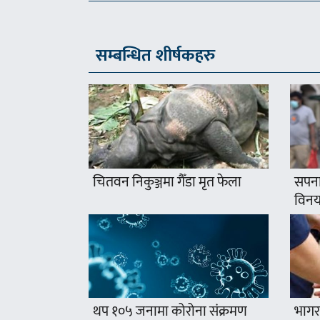
सम्बन्धित शीर्षकहरु
चितवन निकुञ्जमा गैँडा मृत फेला
सपना
विनयज
थप १०५ जनामा कोरोना संक्रमण
भागर