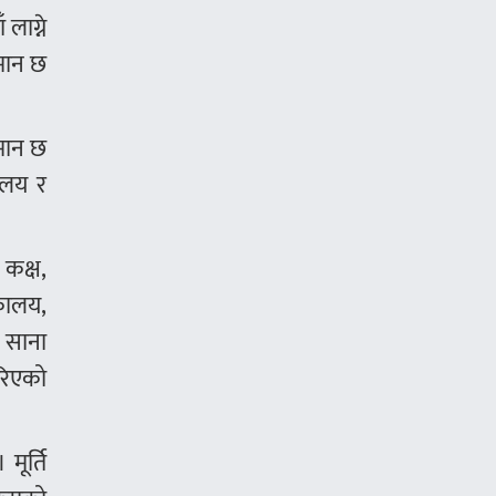
लाग्ने
ुमान छ
ुमान छ
हालय र
 कक्ष,
तकालय,
 साना
गरिएको
मूर्ति