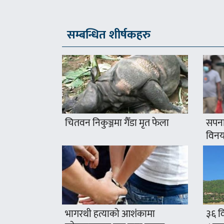
सम्बन्धित शीर्षकहरु
चितवन निकुञ्जमा गैँडा मृत फेला
सपना
विनयज
भागरथी हत्याको आशंकामा
३६ वि