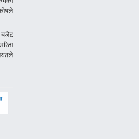
्रमको
 कोषले
ट बजेट
सरिता
गायतले
ा