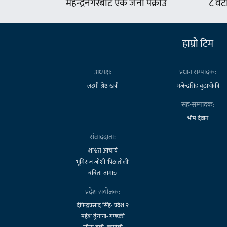
महेन्द्रनगरबाट एक जना पक्राउ
८ वट
हाम्राे टिम
अध्यक्ष:
प्रधान सम्पादक:
लक्ष्मी श्रेष्ठ खत्री
गजेन्द्रसिंह बुढाथोकी
सह-सम्पादक:
भीम देवान
संवाददाता:
शाश्वत आचार्य
भूमिराज जोशी 'पिठातोली'
बबिता तामाङ
प्रदेश संयोजक:
दीपेन्द्रप्रसाद सिंह- प्रदेश २
महेश ढुंगाना- गण्डकी