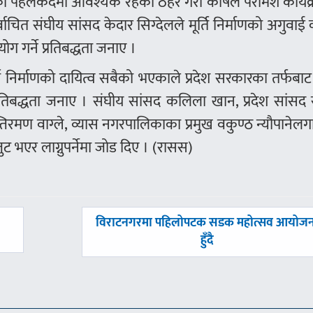
िको पहलकदमी आवश्यक रहेको ठहर गरी कोषले परामर्श कार्यक
िर्वाचित संघीय सांसद केदार सिग्देलले मूर्ति निर्माणको अगुवाई
योग गर्ने प्रतिबद्धता जनाए ।
ति निर्माणको दायित्व सबैको भएकाले प्रदेश सरकारका तर्फबा
रतिबद्धता जनाए । संघीय सांसद कलिला खान, प्रदेश सांसद 
तिरमण वाग्ले, व्यास नगरपालिकाका प्रमुख वकुण्ठ न्यौपानेल
ट भएर लाग्नुपर्नेमा जोड दिए । (रासस)
अघिल्लाे
विराटनगरमा पहिलोपटक सडक महोत्सव आयोजन
-
हुँदै