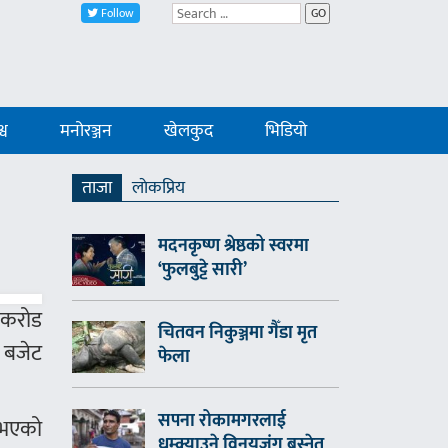
Follow
GO
्व
मनोरञ्जन
खेलकुद
भिडियो
ताजा
लाेकप्रिय
मदनकृष्ण श्रेष्ठको स्वरमा
‘फुलबुट्टे सारी’
 करोड
चितवन निकुञ्जमा गैँडा मृत
ा बजेट
फेला
सपना रोकामगरलाई
 भएको
धम्क्याउने विनयजंग बस्नेत