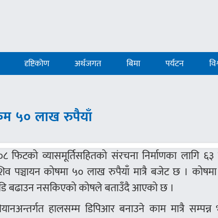
दृष्टिकोण
अर्थजगत
बिमा
पर्यटन
विश
ँ
म ५० लाख रुपैयाँ
१०८ फिटको व्यासमूर्तिसहितको संरचना निर्माणका लागि ६३
त्र शिव पञ्चायन कोषमा ५० लाख रुपैयाँ मात्रै बजेट छ । कोषम
गाडि बढाउन नसकिएको कोषले बताउँदै आएको छ ।
ियानअन्तर्गत हालसम्म डिपिआर बनाउने काम मात्रै सम्पन्न