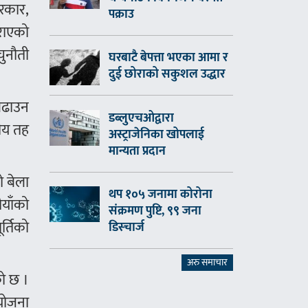
सरकार,
पक्राउ
गराएको
चुनौती
घरबाटै बेपत्ता भएका आमा र
दुई छोराको सकुशल उद्धार
बढाउन
डब्लुएचओद्वारा
नीय तह
अस्ट्राजेनिका खोपलाई
मान्यता प्रदान
ो बेला
थप १०५ जनामा कोरोना
याँको
संक्रमण पुष्टि, ९९ जना
र्तिको
डिस्चार्ज
अरु समाचार
को छ ।
ियोजना