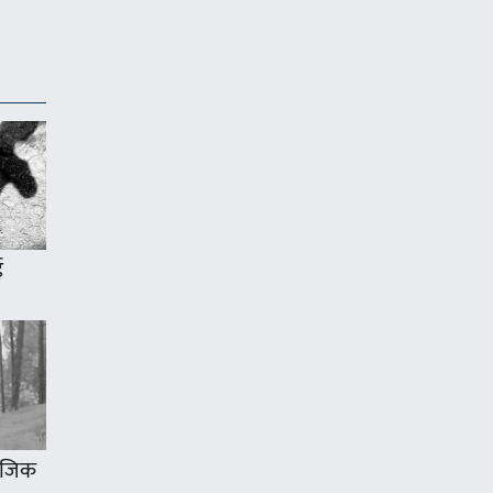
ई
 नजिक