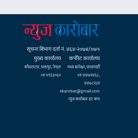
सूचना बिभाग दर्ता नं. ४६४-२०७४/०७५
मुख्य कार्यालय
कर्पाेरेट कार्यालय
कौशलटार, भक्तपुर, नेपाल
मध्य बानेश्वर, काठमाडौँ
०१-५१३३०६०
०१-४४७१४६८,
४४७८१३१
nkarobar@gmail.com
न्युज कारोबार डट कम