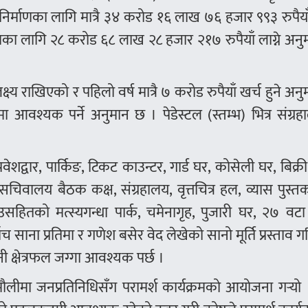
भ) निर्माणका लागि मात्रै ३४ करोड १६ लाख ७६ हजार ९९३ रुपैयाँ 
णका लागि २८ करोड ६८ लाख २८ हजार २१७ रुपैयाँ लाग्ने अन
 लक्ष्य राखिएको र पहिलो वर्ष मात्रै ७ करोड रुपैयाँ खर्च हुने अन
ा आवश्यक पर्ने अनुमान छ । पेडेस्टल (स्तम्भ) भित्र संग्र
ेशद्वार, पार्किङ, टिकट काउन्टर, गार्ड घर, कोसेली घर, बिक्री
चिवालय बैठक कक्ष, संग्रहालय, वृत्तचित्र हल, व्यास पुस्
सहितको मत्स्यगन्धा पार्क, चमेनागृह, पुजारी घर, २७ वटा
ँच साना प्रतिमा र गणेश बसेर वेद लेखेको सानो मूर्ति प्रस्ताव 
ी क्षेत्रफल जग्गा आवश्यक पर्छ ।
दमौलीमा जनप्रतिनिधिसँग परामर्श कार्यक्रमको आयोजना गर्‍यो । 