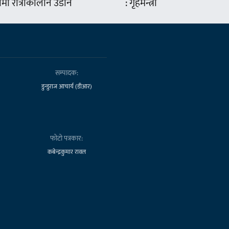
ामा रात्रीकालीन उडान
: गृहमन्त्री
सम्पादक:
डुन्डुराज आचार्य (डीआर)
फोटो पत्रकार:
कबेन्द्रकुमार रावल