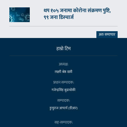
थप १०५ जनामा कोरोना संक्रमण पुष्टि,
९९ जना डिस्चार्ज
अरु समाचार
हाम्राे टिम
अध्यक्ष:
लक्ष्मी श्रेष्ठ खत्री
प्रधान सम्पादक:
गजेन्द्रसिंह बुढाथोकी
सम्पादक:
डुन्डुराज आचार्य (डीआर)
सह-सम्पादक: