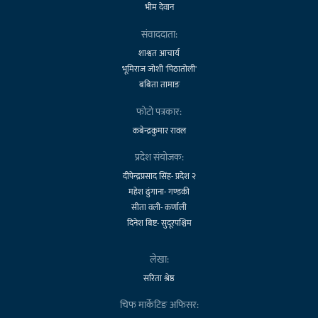
भीम देवान
संवाददाता:
शाश्वत आचार्य
भूमिराज जोशी 'पिठातोली'
बबिता तामाङ
फोटो पत्रकार:
कबेन्द्रकुमार रावल
प्रदेश संयोजक:
दीपेन्द्रप्रसाद सिंह- प्रदेश २
महेश ढुंगाना- गण्डकी
सीता वली- कर्णाली
दिनेश बिष्ट- सुदूरपश्चिम
लेखा:
सरिता श्रेष्ठ
चिफ मार्केटिङ अफिसर: