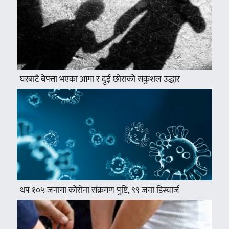
घरबाटै बेपत्ता भएका आमा र दुई छोराको सकुशल उद्धार
थप १०५ जनामा कोरोना संक्रमण पुष्टि, ९९ जना डिस्चार्ज