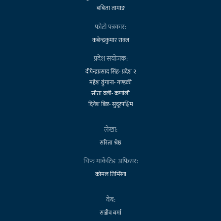
बबिता तामाङ
फोटो पत्रकार:
कबेन्द्रकुमार रावल
प्रदेश संयोजक:
दीपेन्द्रप्रसाद सिंह- प्रदेश २
महेश ढुंगाना- गण्डकी
सीता वली- कर्णाली
दिनेश बिष्ट- सुदूरपश्चिम
लेखा:
सरिता श्रेष्ठ
चिफ मार्केटिङ अफिसर:
कोमल तिम्सिना
वेब:
सञ्जीव बर्मा