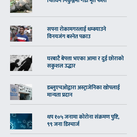
चितवन निकुञ्जमा गैँडा मृत फेला
सपना रोकामगरलाई धम्क्याउने
विनयजंग बस्नेत पक्राउ
घरबाटै बेपत्ता भएका आमा र दुई छोराको
सकुशल उद्धार
डब्लुएचओद्वारा अस्ट्राजेनिका खोपलाई
मान्यता प्रदान
थप १०५ जनामा कोरोना संक्रमण पुष्टि,
९९ जना डिस्चार्ज