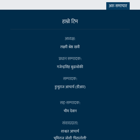
अरु समाचार
हाम्राे टिम
अध्यक्ष:
लक्ष्मी श्रेष्ठ खत्री
प्रधान सम्पादक:
गजेन्द्रसिंह बुढाथोकी
सम्पादक:
डुन्डुराज आचार्य (डीआर)
सह-सम्पादक:
भीम देवान
संवाददाता:
शाश्वत आचार्य
भूमिराज जोशी 'पिठातोली'