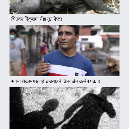
चितवन निकुञ्जमा गैँडा मृत फेला
सपना रोकामगरलाई धम्क्याउने विनयजंग बस्नेत पक्राउ