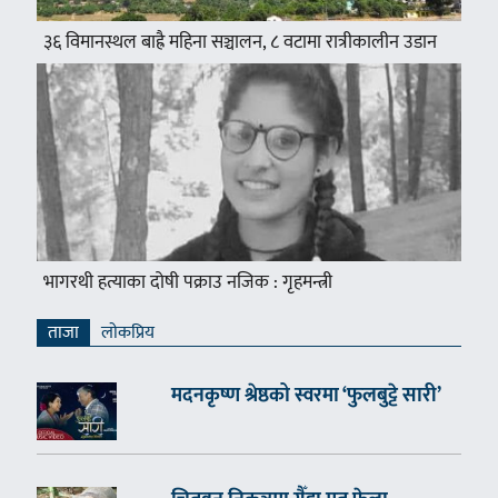
३६ विमानस्थल बाह्रै महिना सञ्चालन, ८ वटामा रात्रीकालीन उडान
भागरथी हत्याका दोषी पक्राउ नजिक : गृहमन्त्री
ताजा
लाेकप्रिय
मदनकृष्ण श्रेष्ठको स्वरमा ‘फुलबुट्टे सारी’