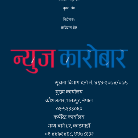
कृष्ण श्रेष्ठ
निर्देशक:
कविदास श्रेष्ठ
सूचना बिभाग दर्ता नं. ४६४-२०७४/०७५
मुख्य कार्यालय
कौशलटार, भक्तपुर, नेपाल
०१-५१३३०६०
कर्पाेरेट कार्यालय
मध्य बानेश्वर, काठमाडौँ
०१-४४७१४६८, ४४७८१३१