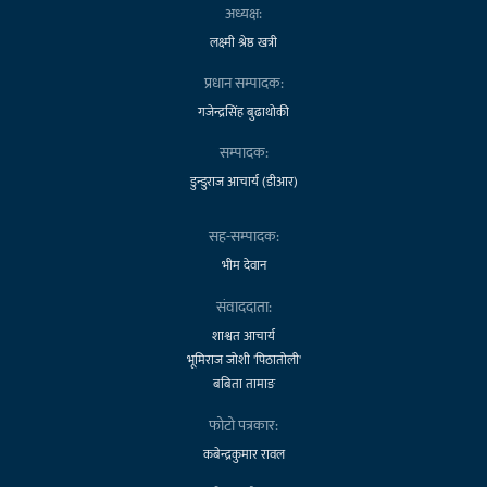
अध्यक्ष:
लक्ष्मी श्रेष्ठ खत्री
प्रधान सम्पादक:
गजेन्द्रसिंह बुढाथोकी
सम्पादक:
डुन्डुराज आचार्य (डीआर)
सह-सम्पादक:
भीम देवान
संवाददाता:
शाश्वत आचार्य
भूमिराज जोशी 'पिठातोली'
बबिता तामाङ
फोटो पत्रकार:
कबेन्द्रकुमार रावल