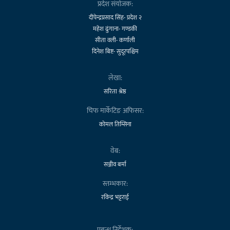
प्रदेश संयोजक:
दीपेन्द्रप्रसाद सिंह- प्रदेश २
महेश ढुंगाना- गण्डकी
सीता वली- कर्णाली
दिनेश बिष्ट- सुदूरपश्चिम
लेखा:
सरिता श्रेष्ठ
चिफ मार्केटिङ अफिसर:
कोमल तिम्सिना
वेब:
सञ्जीव बर्मा
स्तम्भकार:
रविन्द्र भट्टराई
प्रबन्ध निर्देशक: