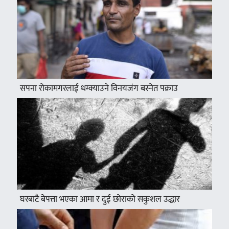
सपना रोकामगरलाई धम्क्याउने विनयजंग बस्नेत पक्राउ
घरबाटै बेपत्ता भएका आमा र दुई छोराको सकुशल उद्धार