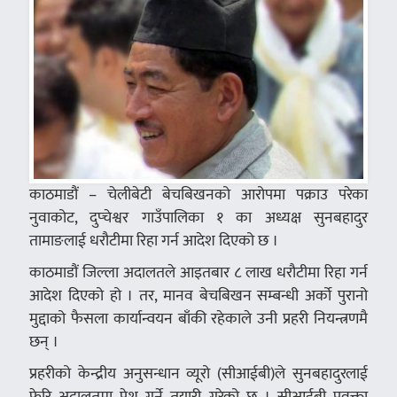
काठमाडौं – चेलीबेटी बेचबिखनको आरोपमा पक्राउ परेका
नुवाकोट, दुप्चेश्वर गाउँपालिका १ का अध्यक्ष सुनबहादुर
तामाङलाई धरौटीमा रिहा गर्न आदेश दिएको छ ।
काठमाडौं जिल्ला अदालतले आइतबार ८ लाख धरौटीमा रिहा गर्न
आदेश दिएको हो । तर, मानव बेचबिखन सम्बन्धी अर्को पुरानो
मुद्दाको फैसला कार्यान्वयन बाँकी रहेकाले उनी प्रहरी नियन्त्रणमै
छन् ।
प्रहरीको केन्द्रीय अनुसन्धान व्यूरो (सीआईबी)ले सुनबहादुरलाई
फेरि अदालतमा पेश गर्ने तयारी गरेको छ । सीआईबी प्रवक्ता