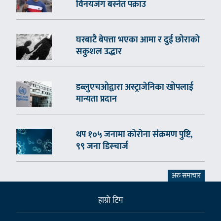
विनयजंग बस्नेत पक्राउ
घरबाटै बेपत्ता भएका आमा र दुई छोराको
सकुशल उद्धार
डब्लुएचओद्वारा अस्ट्राजेनिका खोपलाई
मान्यता प्रदान
थप १०५ जनामा कोरोना संक्रमण पुष्टि,
९९ जना डिस्चार्ज
अरु समाचार
हाम्राे टिम