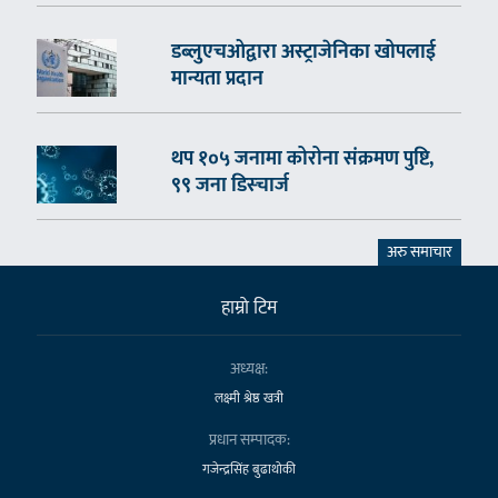
डब्लुएचओद्वारा अस्ट्राजेनिका खोपलाई
मान्यता प्रदान
थप १०५ जनामा कोरोना संक्रमण पुष्टि,
९९ जना डिस्चार्ज
अरु समाचार
हाम्राे टिम
अध्यक्ष:
लक्ष्मी श्रेष्ठ खत्री
प्रधान सम्पादक:
गजेन्द्रसिंह बुढाथोकी