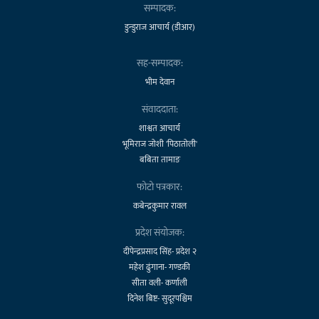
सम्पादक:
डुन्डुराज आचार्य (डीआर)
सह-सम्पादक:
भीम देवान
संवाददाता:
शाश्वत आचार्य
भूमिराज जोशी 'पिठातोली'
बबिता तामाङ
फोटो पत्रकार:
कबेन्द्रकुमार रावल
प्रदेश संयोजक:
दीपेन्द्रप्रसाद सिंह- प्रदेश २
महेश ढुंगाना- गण्डकी
सीता वली- कर्णाली
दिनेश बिष्ट- सुदूरपश्चिम