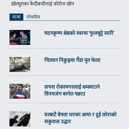
डडेल्धुराका कैदीबन्दीलाई कोरोना खोप
ताजा
लाेकप्रिय
मदनकृष्ण श्रेष्ठको स्वरमा ‘फुलबुट्टे सारी’
चितवन निकुञ्जमा गैँडा मृत फेला
सपना रोकामगरलाई धम्क्याउने
विनयजंग बस्नेत पक्राउ
घरबाटै बेपत्ता भएका आमा र दुई छोराको
सकुशल उद्धार