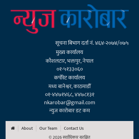
सूचना बिभाग दर्ता नं. ४६४-२०७४/०७५
मुख्य कार्यालय
कौशलटार, भक्तपुर, नेपाल
०१-५१३३०६०
कर्पाेरेट कार्यालय
मध्य बानेश्वर, काठमाडौँ
०१-४४७१४६८, ४४७८१३१
nkarobar@gmail.com
न्युज कारोबार डट कम
About
Our Team
Contact Us
© 2026 सर्वाधिकार सुरक्षित