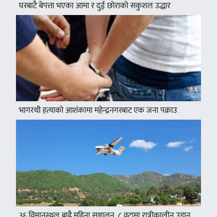
घरबाटै बेपत्ता भएका आमा र दुई छोराको सकुशल उद्धार
भागरथी हत्याको आशंकामा महेन्द्रनगरबाट एक जना पक्राउ
३६ विमानस्थल बाह्रै महिना सञ्चालन, ८ वटामा रात्रीकालीन उडान