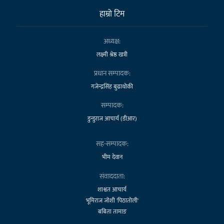
हाम्राे टिम
अध्यक्ष:
लक्ष्मी श्रेष्ठ खत्री
प्रधान सम्पादक:
गजेन्द्रसिंह बुढाथोकी
सम्पादक:
डुन्डुराज आचार्य (डीआर)
सह-सम्पादक:
भीम देवान
संवाददाता:
शाश्वत आचार्य
भूमिराज जोशी 'पिठातोली'
बबिता तामाङ