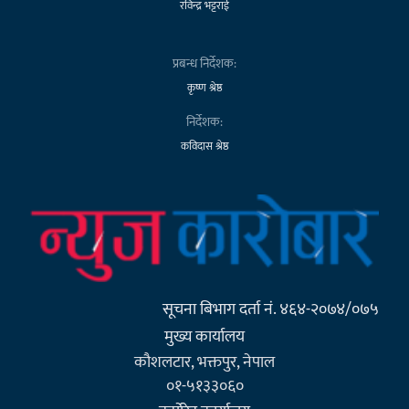
रविन्द्र भट्टराई
प्रबन्ध निर्देशक:
कृष्ण श्रेष्ठ
निर्देशक:
कविदास श्रेष्ठ
सूचना बिभाग दर्ता नं. ४६४-२०७४/०७५
मुख्य कार्यालय
कौशलटार, भक्तपुर, नेपाल
०१-५१३३०६०