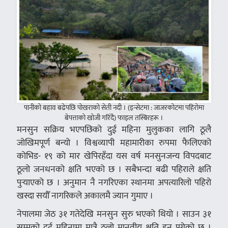
पानीको बहाव बढेपछि पोखराको सेती नदी । (इन्सेटमा : जाजरकोटमा पहिरोमा
बेपत्ताको खोजी गरिँदै) फाइल तस्बिरहरू ।
मनसुन सक्रिय भएपछिको दुई महिना मुलुकका लागि ठूलै
जोखिमपूर्ण बन्यो । विश्वव्यापी महामारीका रुपमा फैलिएको
कोभिड- १९ को मार खेपिरहँदा यस वर्ष मनसुनजन्य विपदबाट
ठूलो जनधनको क्षति भएको छ । सबैभन्दा बढी पहिराले क्षति
पुर्‍याएको छ । अनुमान नै नगरिएका स्थानमा अपत्यारिलो पहिरो
खस्दा सयौँ नागरिकले अकालमै ज्यान गुमाए ।
नेपालमा जेठ ३१ गतेदेखि मनसुन सुरु भएको थियो । साउन ३१
सम्मको दुई महिनामा मात्रै ठूलो मानवीय क्षति हुन पुगेको छ ।