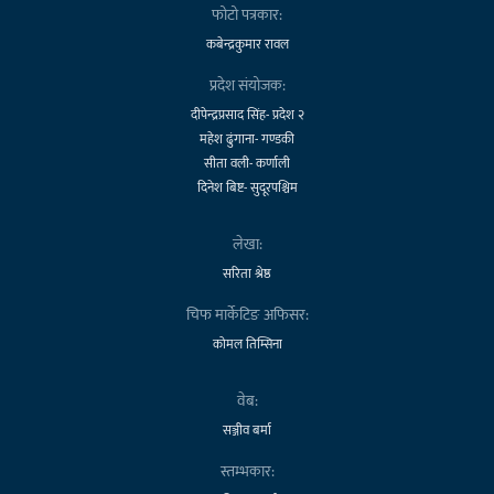
फोटो पत्रकार:
कबेन्द्रकुमार रावल
प्रदेश संयोजक:
दीपेन्द्रप्रसाद सिंह- प्रदेश २
महेश ढुंगाना- गण्डकी
सीता वली- कर्णाली
दिनेश बिष्ट- सुदूरपश्चिम
लेखा:
सरिता श्रेष्ठ
चिफ मार्केटिङ अफिसर:
कोमल तिम्सिना
वेब:
सञ्जीव बर्मा
स्तम्भकार: