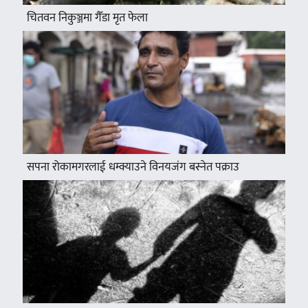
चितवन निकुञ्जमा गैँडा मृत फेला
सपना रोकामगरलाई धम्क्याउने विनयजंग बस्नेत पक्राउ