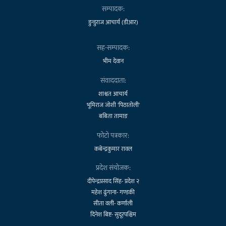
सम्पादक:
डुन्डुराज आचार्य (डीआर)
सह-सम्पादक:
भीम देवान
संवाददाता:
शाश्वत आचार्य
भूमिराज जोशी 'पिठातोली'
बबिता तामाङ
फोटो पत्रकार:
कबेन्द्रकुमार रावल
प्रदेश संयोजक:
दीपेन्द्रप्रसाद सिंह- प्रदेश २
महेश ढुंगाना- गण्डकी
सीता वली- कर्णाली
दिनेश बिष्ट- सुदूरपश्चिम