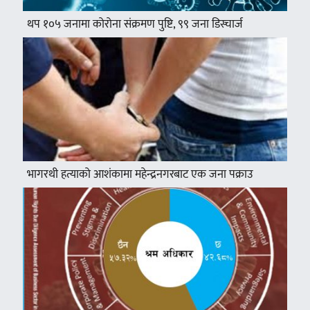
थप १०५ जनामा कोरोना संक्रमण पुष्टि, ९९ जना डिस्चार्ज
भागरथी हत्याको आशंकामा महेन्द्रनगरबाट एक जना पक्राउ