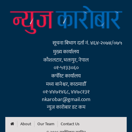
सूचना बिभाग दर्ता नं. ४६४-२०७४/०७५
मुख्य कार्यालय
कौशलटार, भक्तपुर, नेपाल
०१-५१३३०६०
कर्पाेरेट कार्यालय
मध्य बानेश्वर, काठमाडौँ
०१-४४७१४६८, ४४७८१३१
nkarobar@gmail.com
न्युज कारोबार डट कम
About
Our Team
Contact Us