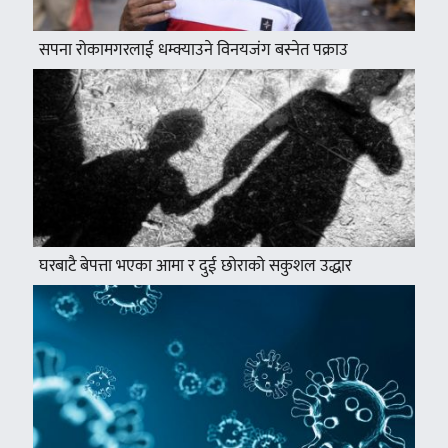
सपना रोकामगरलाई धम्क्याउने विनयजंग बस्नेत पक्राउ
घरबाटै बेपत्ता भएका आमा र दुई छोराको सकुशल उद्धार