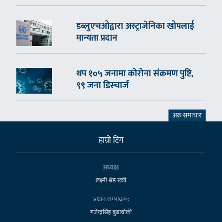
डब्लुएचओद्वारा अस्ट्राजेनिका खोपलाई
मान्यता प्रदान
थप १०५ जनामा कोरोना संक्रमण पुष्टि,
९९ जना डिस्चार्ज
अरु समाचार
हाम्राे टिम
अध्यक्ष:
लक्ष्मी श्रेष्ठ खत्री
प्रधान सम्पादक:
गजेन्द्रसिंह बुढाथोकी