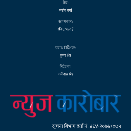
वेब:
सञ्जीव बर्मा
स्तम्भकार:
रविन्द्र भट्टराई
प्रबन्ध निर्देशक:
कृष्ण श्रेष्ठ
निर्देशक:
कविदास श्रेष्ठ
सूचना बिभाग दर्ता नं. ४६४-२०७४/०७५