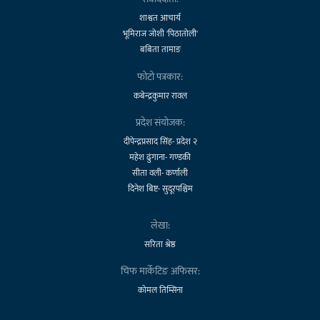
शाश्वत आचार्य
भूमिराज जोशी 'पिठातोली'
बबिता तामाङ
फोटो पत्रकार:
कबेन्द्रकुमार रावल
प्रदेश संयोजक:
दीपेन्द्रप्रसाद सिंह- प्रदेश २
महेश ढुंगाना- गण्डकी
सीता वली- कर्णाली
दिनेश बिष्ट- सुदूरपश्चिम
लेखा:
सरिता श्रेष्ठ
चिफ मार्केटिङ अफिसर:
कोमल तिम्सिना