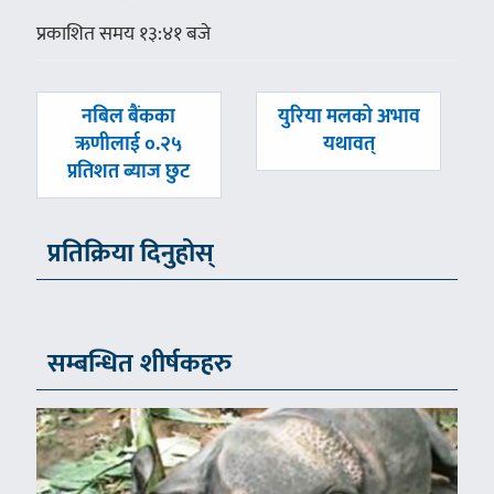
प्रकाशित समय १३:४१ बजे
पछिल्लाे
अघिल्लाे
नबिल बैंकका
युरिया मलको अभाव
-
-
ऋणीलाई ०.२५
यथावत्
प्रतिशत ब्याज छुट
प्रतिक्रिया दिनुहोस्
सम्बन्धित शीर्षकहरु