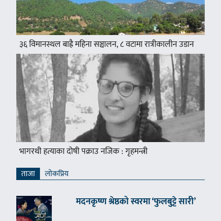
३६ विमानस्थल बाह्रै महिना सञ्चालन, ८ वटामा रात्रीकालीन उडान
भागरथी हत्याका दोषी पक्राउ नजिक : गृहमन्त्री
ताजा
लाेकप्रिय
मदनकृष्ण श्रेष्ठको स्वरमा ‘फुलबुट्टे सारी’