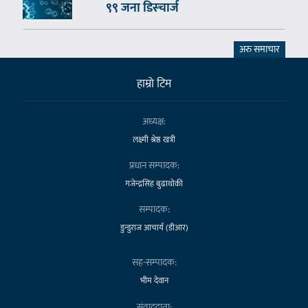
९९ जना डिस्चार्ज
अरु समाचार
हाम्राे टिम
अध्यक्ष:
लक्ष्मी श्रेष्ठ खत्री
प्रधान सम्पादक:
गजेन्द्रसिंह बुढाथोकी
सम्पादक:
डुन्डुराज आचार्य (डीआर)
सह-सम्पादक:
भीम देवान
संवाददाता: