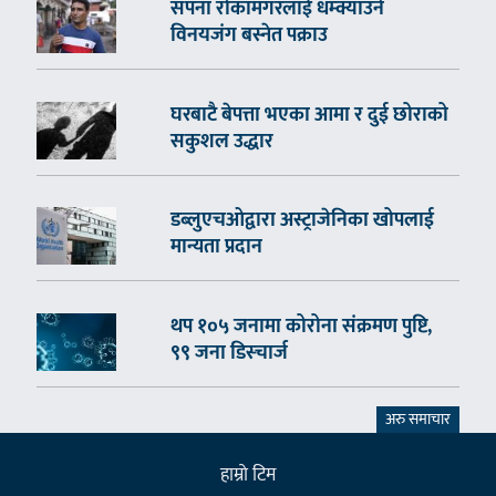
सपना रोकामगरलाई धम्क्याउने
विनयजंग बस्नेत पक्राउ
घरबाटै बेपत्ता भएका आमा र दुई छोराको
सकुशल उद्धार
डब्लुएचओद्वारा अस्ट्राजेनिका खोपलाई
मान्यता प्रदान
थप १०५ जनामा कोरोना संक्रमण पुष्टि,
९९ जना डिस्चार्ज
अरु समाचार
हाम्राे टिम