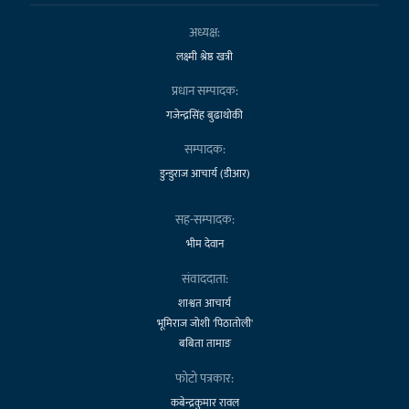
अध्यक्ष:
लक्ष्मी श्रेष्ठ खत्री
प्रधान सम्पादक:
गजेन्द्रसिंह बुढाथोकी
सम्पादक:
डुन्डुराज आचार्य (डीआर)
सह-सम्पादक:
भीम देवान
संवाददाता:
शाश्वत आचार्य
भूमिराज जोशी 'पिठातोली'
बबिता तामाङ
फोटो पत्रकार:
कबेन्द्रकुमार रावल