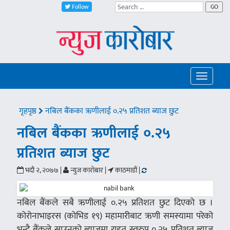
Follow
GO
Toggle
navigatio
गृहपृष्ठ
नबिल बैंकका ऋणीलाई ०.२५ प्रतिशत ब्याज छुट
नबिल बैंकका ऋणीलाई ०.२५
प्रतिशत ब्याज छुट
भदौ २, २०७७ |
न्युज कारोबार |
काठमाडौं |
नबिल बैंकले सबै ऋणीलाई ०.२५ प्रतिशत छुट दिएको छ ।
कोरोनाभाइरस (कोभिड १९) महामारीबाट ऋणी समस्यामा परेको
भन्दै बैंकले साउनको ब्याजमा राहत स्वरुप ०.२५ प्रतिशत ब्याज