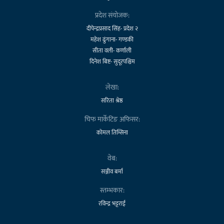
प्रदेश संयोजक:
दीपेन्द्रप्रसाद सिंह- प्रदेश २
महेश ढुंगाना- गण्डकी
सीता वली- कर्णाली
दिनेश बिष्ट- सुदूरपश्चिम
लेखा:
सरिता श्रेष्ठ
चिफ मार्केटिङ अफिसर:
कोमल तिम्सिना
वेब:
सञ्जीव बर्मा
स्तम्भकार:
रविन्द्र भट्टराई