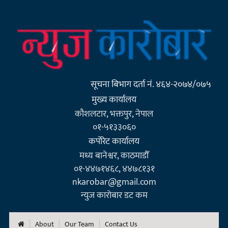
सूचना बिभाग दर्ता नं. ४६४-२०७४/०७५
मुख्य कार्यालय
कौशलटार, भक्तपुर, नेपाल
०१-५१३३०६०
कर्पाेरेट कार्यालय
मध्य बानेश्वर, काठमाडौँ
०१-४४७१४६८, ४४७८१३१
nkarobar@gmail.com
न्युज कारोबार डट कम
About
Our Team
Contact Us