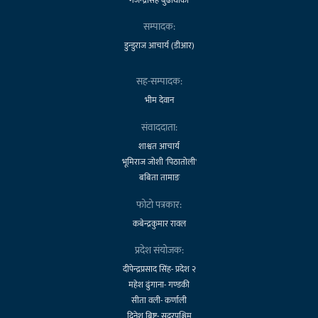
सम्पादक:
डुन्डुराज आचार्य (डीआर)
सह-सम्पादक:
भीम देवान
संवाददाता:
शाश्वत आचार्य
भूमिराज जोशी 'पिठातोली'
बबिता तामाङ
फोटो पत्रकार:
कबेन्द्रकुमार रावल
प्रदेश संयोजक:
दीपेन्द्रप्रसाद सिंह- प्रदेश २
महेश ढुंगाना- गण्डकी
सीता वली- कर्णाली
दिनेश बिष्ट- सुदूरपश्चिम