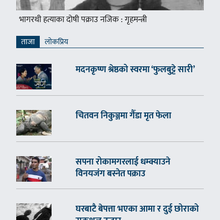
भागरथी हत्याका दोषी पक्राउ नजिक : गृहमन्त्री
ताजा
लाेकप्रिय
मदनकृष्ण श्रेष्ठको स्वरमा ‘फुलबुट्टे सारी’
चितवन निकुञ्जमा गैँडा मृत फेला
सपना रोकामगरलाई धम्क्याउने
विनयजंग बस्नेत पक्राउ
घरबाटै बेपत्ता भएका आमा र दुई छोराको