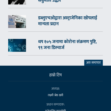
सकुशल उद्धार
डब्लुएचओद्वारा अस्ट्राजेनिका खोपलाई
मान्यता प्रदान
थप १०५ जनामा कोरोना संक्रमण पुष्टि,
९९ जना डिस्चार्ज
अरु समाचार
हाम्राे टिम
अध्यक्ष:
लक्ष्मी श्रेष्ठ खत्री
प्रधान सम्पादक:
गजेन्द्रसिंह बुढाथोकी