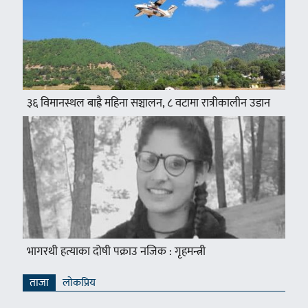
३६ विमानस्थल बाह्रै महिना सञ्चालन, ८ वटामा रात्रीकालीन उडान
भागरथी हत्याका दोषी पक्राउ नजिक : गृहमन्त्री
ताजा
लाेकप्रिय