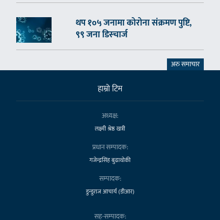
थप १०५ जनामा कोरोना संक्रमण पुष्टि,
९९ जना डिस्चार्ज
अरु समाचार
हाम्राे टिम
अध्यक्ष:
लक्ष्मी श्रेष्ठ खत्री
प्रधान सम्पादक:
गजेन्द्रसिंह बुढाथोकी
सम्पादक:
डुन्डुराज आचार्य (डीआर)
सह-सम्पादक: