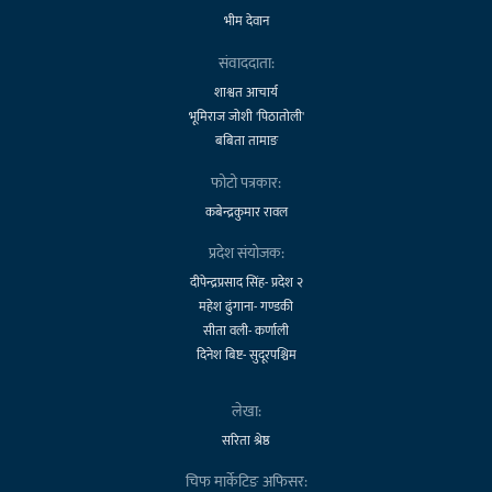
भीम देवान
संवाददाता:
शाश्वत आचार्य
भूमिराज जोशी 'पिठातोली'
बबिता तामाङ
फोटो पत्रकार:
कबेन्द्रकुमार रावल
प्रदेश संयोजक:
दीपेन्द्रप्रसाद सिंह- प्रदेश २
महेश ढुंगाना- गण्डकी
सीता वली- कर्णाली
दिनेश बिष्ट- सुदूरपश्चिम
लेखा:
सरिता श्रेष्ठ
चिफ मार्केटिङ अफिसर: