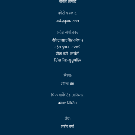
बबिता तामाङ
फोटो पत्रकार:
कबेन्द्रकुमार रावल
प्रदेश संयोजक:
दीपेन्द्रप्रसाद सिंह- प्रदेश २
महेश ढुंगाना- गण्डकी
सीता वली- कर्णाली
दिनेश बिष्ट- सुदूरपश्चिम
लेखा:
सरिता श्रेष्ठ
चिफ मार्केटिङ अफिसर:
कोमल तिम्सिना
वेब:
सञ्जीव बर्मा