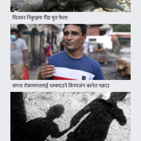
चितवन निकुञ्जमा गैँडा मृत फेला
सपना रोकामगरलाई धम्क्याउने विनयजंग बस्नेत पक्राउ