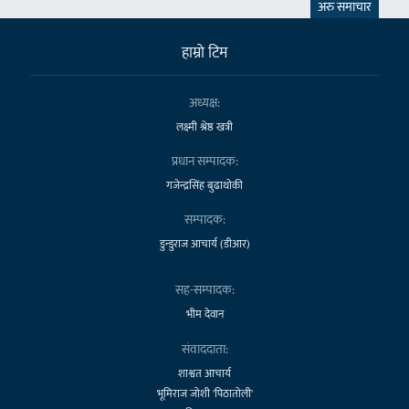
अरु समाचार
हाम्राे टिम
अध्यक्ष:
लक्ष्मी श्रेष्ठ खत्री
प्रधान सम्पादक:
गजेन्द्रसिंह बुढाथोकी
सम्पादक:
डुन्डुराज आचार्य (डीआर)
सह-सम्पादक:
भीम देवान
संवाददाता:
शाश्वत आचार्य
भूमिराज जोशी 'पिठातोली'