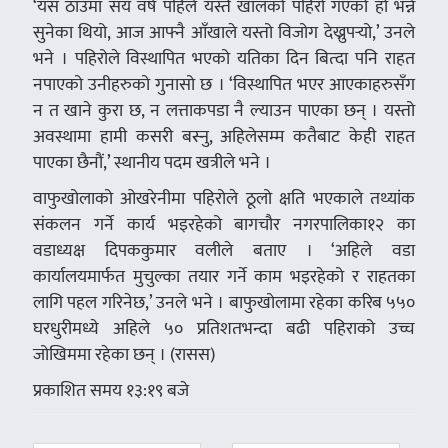
‘यस ठाउँमा सय वर्ष पहिले यस्तै खालको पहिरो गएको हो भन्ने
सुनेका थियो, आज आफ्नै आँखाले यस्तो विजोग देख्नुपर्‍यो,’ उनले
भने । पहिरोले विस्थापित भएको यतिका दिन बित्दा पनि राहत
नपाएको उनीहरुको गुनासो छ । ‘विस्थापित भएर आएकाहरुसँग
न त खाने कुरा छ, न लत्ताकपडा नै ल्याउन पाएका छन् । यस्तो
अवस्थामा हामी कसरी बस्नु, अहिलेसम्म कतैबाट केही राहत
पाएका छैनौं,’ स्थानीय पदम खत्रीले भने ।
वाफुखोलाको ओखरेनीमा पहिरोले ठूलो क्षति भएकाले तथ्यांक
संकलन गर्ने कार्य भइरहेको बागचौर नगरपालिका­१२ का
वडाध्यक्ष दिपककुमार वलीले बताए । ‘अहिले वडा
कार्यालयमार्फत मुचुल्का तयार गर्ने काम भइरहेको र राहतका
लागि पहल गरिनेछ,’ उनले भने । बाफुखोलामा रहेका करिब ५५०
घरधुरीमध्ये अहिले ५० प्रतिशतभन्दा बढी पहिराको उच्च
जोखिममा रहेका छन् । (रासस)
प्रकाशित समय १३:१९ बजे