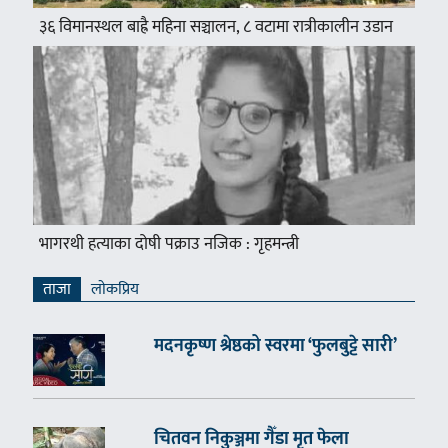
३६ विमानस्थल बाह्रै महिना सञ्चालन, ८ वटामा रात्रीकालीन उडान
भागरथी हत्याका दोषी पक्राउ नजिक : गृहमन्त्री
ताजा
लाेकप्रिय
मदनकृष्ण श्रेष्ठको स्वरमा ‘फुलबुट्टे सारी’
चितवन निकुञ्जमा गैँडा मृत फेला