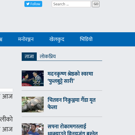
Follow
GO
्व
मनोरञ्जन
खेलकुद
भिडियो
ताजा
लाेकप्रिय
मदनकृष्ण श्रेष्ठको स्वरमा
‘फुलबुट्टे सारी’
सार आज
चितवन निकुञ्जमा गैँडा मृत
फेला
पालीको
सपना रोकामगरलाई
ागि आज
धम्क्याउने विनयजंग बस्नेत