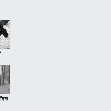
ई
 नजिक