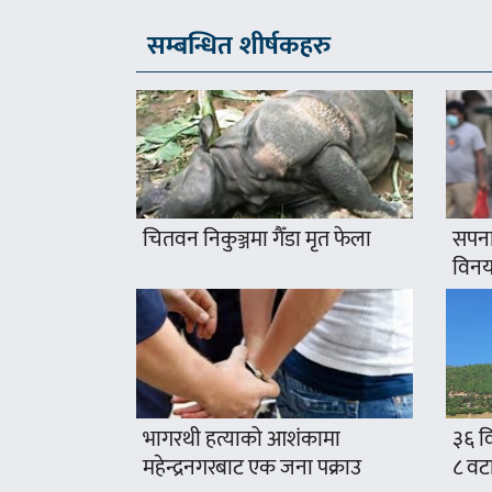
सम्बन्धित शीर्षकहरु
चितवन निकुञ्जमा गैँडा मृत फेला
सपना
विनयज
भागरथी हत्याको आशंकामा
३६ वि
महेन्द्रनगरबाट एक जना पक्राउ
८ वट