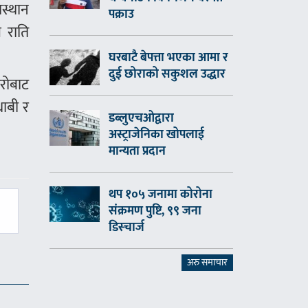
रस्थान
पक्राउ
 राति
घरबाटै बेपत्ता भएका आमा र
दुई छोराको सकुशल उद्धार
ारोबाट
धाबी र
डब्लुएचओद्वारा
अस्ट्राजेनिका खोपलाई
मान्यता प्रदान
थप १०५ जनामा कोरोना
संक्रमण पुष्टि, ९९ जना
डिस्चार्ज
अरु समाचार