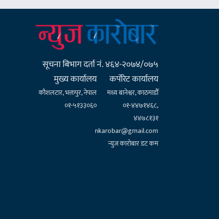
सूचना बिभाग दर्ता नं. ४६४-२०७४/०७५
मुख्य कार्यालय
कर्पाेरेट कार्यालय
कौशलटार, भक्तपुर, नेपाल
मध्य बानेश्वर, काठमाडौँ
०१-५१३३०६०
०१-४४७१४६८,
४४७८१३१
nkarobar@gmail.com
न्युज कारोबार डट कम