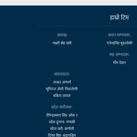
हाम्राे टिम
अध्यक्ष:
प्रधान सम्पादक:
लक्ष्मी श्रेष्ठ खत्री
गजेन्द्रसिंह बुढाथोकी
सह-सम्पादक:
भीम देवान
संवाददाता:
शाश्वत आचार्य
भूमिराज जोशी 'पिठातोली'
बबिता तामाङ
प्रदेश संयोजक:
दीपेन्द्रप्रसाद सिंह- प्रदेश २
महेश ढुंगाना- गण्डकी
सीता वली- कर्णाली
दिनेश बिष्ट- सुदूरपश्चिम