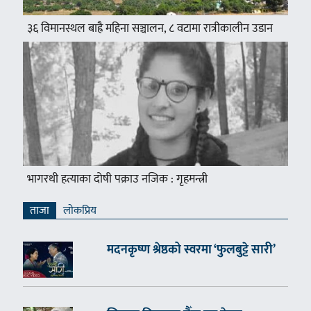
३६ विमानस्थल बाह्रै महिना सञ्चालन, ८ वटामा रात्रीकालीन उडान
भागरथी हत्याका दोषी पक्राउ नजिक : गृहमन्त्री
ताजा
लाेकप्रिय
मदनकृष्ण श्रेष्ठको स्वरमा ‘फुलबुट्टे सारी’