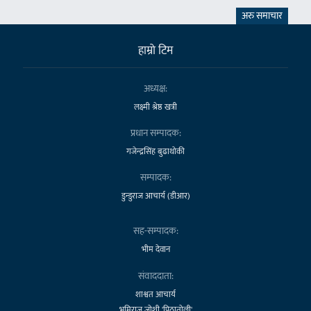
अरु समाचार
हाम्राे टिम
अध्यक्ष:
लक्ष्मी श्रेष्ठ खत्री
प्रधान सम्पादक:
गजेन्द्रसिंह बुढाथोकी
सम्पादक:
डुन्डुराज आचार्य (डीआर)
सह-सम्पादक:
भीम देवान
संवाददाता:
शाश्वत आचार्य
भूमिराज जोशी 'पिठातोली'