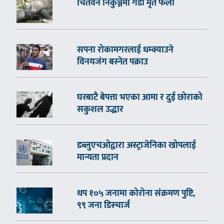
चितवन निकुञ्जमा गैँडा मृत फेला
सपना रोकामगरलाई धम्क्याउने
विनयजंग बस्नेत पक्राउ
घरबाटै बेपत्ता भएका आमा र दुई छोराको
सकुशल उद्धार
डब्लुएचओद्वारा अस्ट्राजेनिका खोपलाई
मान्यता प्रदान
थप १०५ जनामा कोरोना संक्रमण पुष्टि,
९९ जना डिस्चार्ज