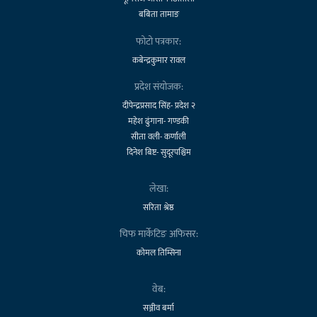
बबिता तामाङ
फोटो पत्रकार:
कबेन्द्रकुमार रावल
प्रदेश संयोजक:
दीपेन्द्रप्रसाद सिंह- प्रदेश २
महेश ढुंगाना- गण्डकी
सीता वली- कर्णाली
दिनेश बिष्ट- सुदूरपश्चिम
लेखा:
सरिता श्रेष्ठ
चिफ मार्केटिङ अफिसर:
कोमल तिम्सिना
वेब:
सञ्जीव बर्मा