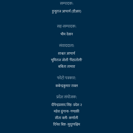
सम्पादक:
डुन्डुराज आचार्य (डीआर)
सह-सम्पादक:
भीम देवान
संवाददाता:
शाश्वत आचार्य
भूमिराज जोशी 'पिठातोली'
बबिता तामाङ
फोटो पत्रकार:
कबेन्द्रकुमार रावल
प्रदेश संयोजक:
दीपेन्द्रप्रसाद सिंह- प्रदेश २
महेश ढुंगाना- गण्डकी
सीता वली- कर्णाली
दिनेश बिष्ट- सुदूरपश्चिम