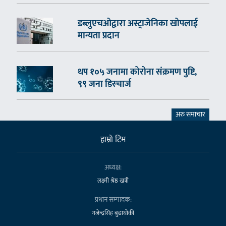
डब्लुएचओद्वारा अस्ट्राजेनिका खोपलाई
मान्यता प्रदान
थप १०५ जनामा कोरोना संक्रमण पुष्टि,
९९ जना डिस्चार्ज
अरु समाचार
हाम्राे टिम
अध्यक्ष:
लक्ष्मी श्रेष्ठ खत्री
प्रधान सम्पादक:
गजेन्द्रसिंह बुढाथोकी