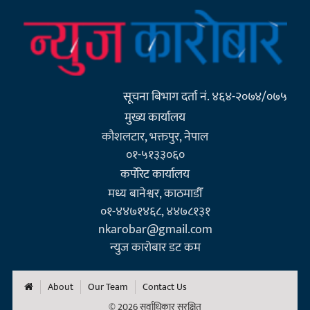
सूचना बिभाग दर्ता नं. ४६४-२०७४/०७५
मुख्य कार्यालय
कौशलटार, भक्तपुर, नेपाल
०१-५१३३०६०
कर्पाेरेट कार्यालय
मध्य बानेश्वर, काठमाडौँ
०१-४४७१४६८, ४४७८१३१
nkarobar@gmail.com
न्युज कारोबार डट कम
About
Our Team
Contact Us
© 2026 सर्वाधिकार सुरक्षित