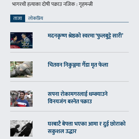
भागरथी हत्याका दोषी पक्राउ नजिक : गृहमन्त्री
ताजा
लाेकप्रिय
मदनकृष्ण श्रेष्ठको स्वरमा ‘फुलबुट्टे सारी’
चितवन निकुञ्जमा गैँडा मृत फेला
सपना रोकामगरलाई धम्क्याउने
विनयजंग बस्नेत पक्राउ
घरबाटै बेपत्ता भएका आमा र दुई छोराको
सकुशल उद्धार