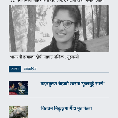
३६ विमानस्थल बाह्रै महिना सञ्चालन, ८ वटामा रात्रीकालीन उडान
भागरथी हत्याका दोषी पक्राउ नजिक : गृहमन्त्री
ताजा
लाेकप्रिय
मदनकृष्ण श्रेष्ठको स्वरमा ‘फुलबुट्टे सारी’
चितवन निकुञ्जमा गैँडा मृत फेला