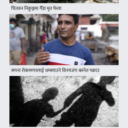
चितवन निकुञ्जमा गैँडा मृत फेला
सपना रोकामगरलाई धम्क्याउने विनयजंग बस्नेत पक्राउ