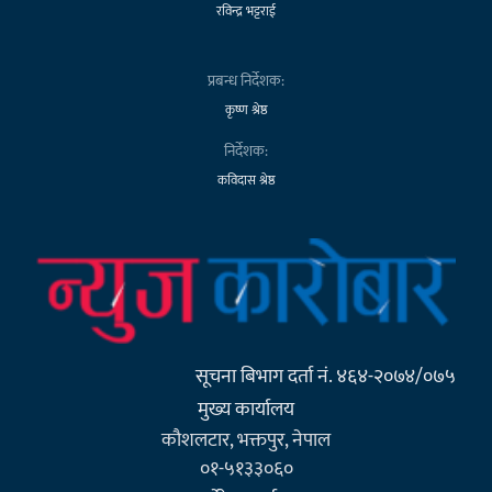
रविन्द्र भट्टराई
प्रबन्ध निर्देशक:
कृष्ण श्रेष्ठ
निर्देशक:
कविदास श्रेष्ठ
सूचना बिभाग दर्ता नं. ४६४-२०७४/०७५
मुख्य कार्यालय
कौशलटार, भक्तपुर, नेपाल
०१-५१३३०६०