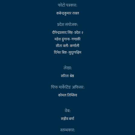
फोटो पत्रकार:
कबेन्द्रकुमार रावल
प्रदेश संयोजक:
दीपेन्द्रप्रसाद सिंह- प्रदेश २
महेश ढुंगाना- गण्डकी
सीता वली- कर्णाली
दिनेश बिष्ट- सुदूरपश्चिम
लेखा:
सरिता श्रेष्ठ
चिफ मार्केटिङ अफिसर:
कोमल तिम्सिना
वेब:
सञ्जीव बर्मा
स्तम्भकार: