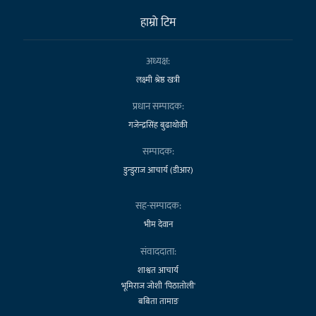
हाम्राे टिम
अध्यक्ष:
लक्ष्मी श्रेष्ठ खत्री
प्रधान सम्पादक:
गजेन्द्रसिंह बुढाथोकी
सम्पादक:
डुन्डुराज आचार्य (डीआर)
सह-सम्पादक:
भीम देवान
संवाददाता:
शाश्वत आचार्य
भूमिराज जोशी 'पिठातोली'
बबिता तामाङ