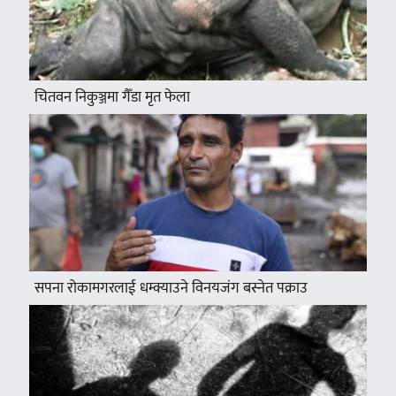
चितवन निकुञ्जमा गैँडा मृत फेला
सपना रोकामगरलाई धम्क्याउने विनयजंग बस्नेत पक्राउ