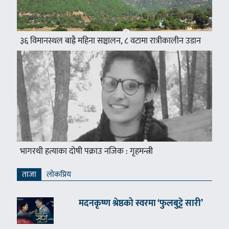
३६ विमानस्थल बाह्रै महिना सञ्चालन, ८ वटामा रात्रीकालीन उडान
भागरथी हत्याका दोषी पक्राउ नजिक : गृहमन्त्री
ताजा
लाेकप्रिय
मदनकृष्ण श्रेष्ठको स्वरमा ‘फुलबुट्टे सारी’