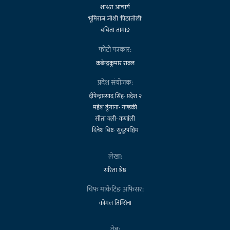
शाश्वत आचार्य
भूमिराज जोशी 'पिठातोली'
बबिता तामाङ
फोटो पत्रकार:
कबेन्द्रकुमार रावल
प्रदेश संयोजक:
दीपेन्द्रप्रसाद सिंह- प्रदेश २
महेश ढुंगाना- गण्डकी
सीता वली- कर्णाली
दिनेश बिष्ट- सुदूरपश्चिम
लेखा:
सरिता श्रेष्ठ
चिफ मार्केटिङ अफिसर:
कोमल तिम्सिना
वेब: