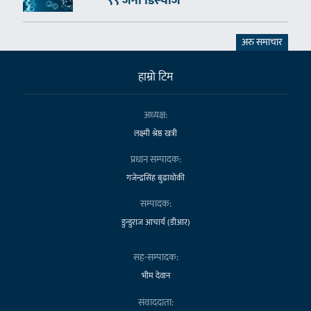
९९ जना डिस्चार्ज
अरु समाचार
हाम्राे टिम
अध्यक्ष:
लक्ष्मी श्रेष्ठ खत्री
प्रधान सम्पादक:
गजेन्द्रसिंह बुढाथोकी
सम्पादक:
डुन्डुराज आचार्य (डीआर)
सह-सम्पादक:
भीम देवान
संवाददाता: