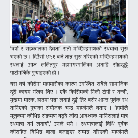
‘वर्षा र सहकालका देवता’ रातो मच्छिन्द्रनाथको रथयात्रा सुरु
भएको छ । दिउँसो ४ः५१ बजे तान्न सुरु गरिएको मच्छिन्द्रनाथको
रथलाई आज ललितपुर महानगरपालिका अगाडि सोह्रखुट्टे
पाटीनजिकै पुर्‍याइएको हो ।
यस वर्ष कोरोना महामारीका कारण उपस्थित सबैले सामाजिक
दूरी कायम गरेका थिए । एकै किसिमको निलो टोपी र गन्जी,
मुखमा मास्क, हातमा पञ्जा लगाई दुई तिर बसेर शान्त्त पूर्वक रथ
तानिएको पुचःका संयोजक चन्द्र महर्जनले बताए । ‘हामीले
मूलुकमा कोभिड संक्रमण बढ्दै जाँदा आवश्यक मानिसलाई मात्र
रथयात्रा गर्न लगायौँ,’ उनले भने । रथयात्रालाई विधि पूर्वक
काँसहित विभिन्न बाजा बजाइएर सम्पन्न गरिएको महर्जनले