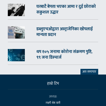
घरबाटै बेपत्ता भएका आमा र दुई छोराको
सकुशल उद्धार
डब्लुएचओद्वारा अस्ट्राजेनिका खोपलाई
मान्यता प्रदान
थप १०५ जनामा कोरोना संक्रमण पुष्टि,
९९ जना डिस्चार्ज
अरु समाचार
हाम्राे टिम
अध्यक्ष:
लक्ष्मी श्रेष्ठ खत्री