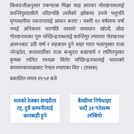
किंवदन्तीअनुसार एकपटक भिक्षा माग्न आएका गोरखनाथलाई
कान्तिपुरवासीले नदिएपछि त्यसैको झोंकमा उनले पशुपति
मृगस्थलीमा नवनागलाई आसन बनाए । यसरी १२ वर्षसम्म वर्षा
नभई अनिकाल भएपछि यसको समाधान खोज्दै जाँदा
गोरखनाथका गुरु मच्छिन्द्रनाथलाई कान्तिपुर ल्याएमा गोरखनाथ
आसनबाट उठी वर्षा र सहकाल हुने थाहा पाएर भक्तपुरका राजा
नरेन्द्रदेव, काठमाडौंका राजा बन्धुदत्त बज्राचार्य र ललितपुरका
कृषक ललित रथचक्र मिलेर मच्छिन्द्रनाथलाई भारतको
कामारुकामाक्षबाट नेपाल ल्याएका थिए । (रासस)
प्रकाशित समय १९:५१ बजे
पछिल्लाे
अघिल्लाे
मलको ठेक्का सम्झौता
बैतडीमा निषेधाज्ञा
-
-
रद्द, दुवै कम्पनीलाई
भदौ ३१ गतेसम्म
कारबाही हुने
लम्बियो