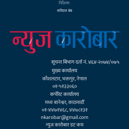
निर्देशक:
कविदास श्रेष्ठ
सूचना बिभाग दर्ता नं. ४६४-२०७४/०७५
मुख्य कार्यालय
कौशलटार, भक्तपुर, नेपाल
०१-५१३३०६०
कर्पाेरेट कार्यालय
मध्य बानेश्वर, काठमाडौँ
०१-४४७१४६८, ४४७८१३१
nkarobar@gmail.com
न्युज कारोबार डट कम