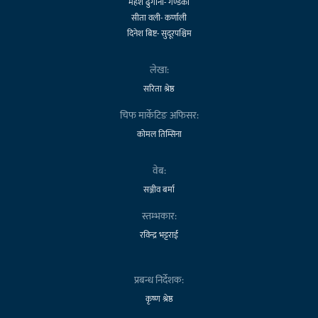
महेश ढुंगाना- गण्डकी
सीता वली- कर्णाली
दिनेश बिष्ट- सुदूरपश्चिम
लेखा:
सरिता श्रेष्ठ
चिफ मार्केटिङ अफिसर:
कोमल तिम्सिना
वेब:
सञ्जीव बर्मा
स्तम्भकार:
रविन्द्र भट्टराई
प्रबन्ध निर्देशक:
कृष्ण श्रेष्ठ