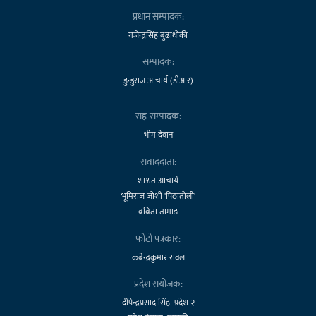
प्रधान सम्पादक:
गजेन्द्रसिंह बुढाथोकी
सम्पादक:
डुन्डुराज आचार्य (डीआर)
सह-सम्पादक:
भीम देवान
संवाददाता:
शाश्वत आचार्य
भूमिराज जोशी 'पिठातोली'
बबिता तामाङ
फोटो पत्रकार:
कबेन्द्रकुमार रावल
प्रदेश संयोजक:
दीपेन्द्रप्रसाद सिंह- प्रदेश २