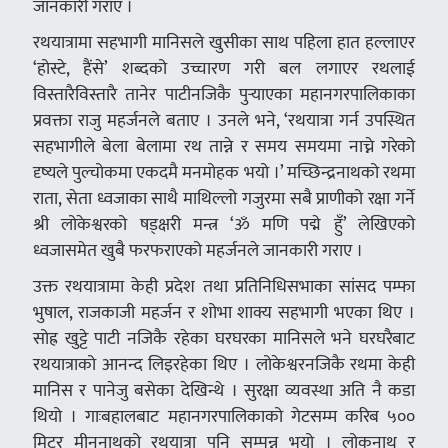
जानकारी गराए ।
रथयात्रामा सहभागी मानिसले खुसीका साथ पहिला हात हल्लाएर
‘होस्टे, हैंसे’ शब्दको उच्चारण गरी बल लगाएर रथलाई
विस्तारैविस्तारै तानेर पाटीनजिकै पुर्‍याएका महानगरपालिकाका
प्रवक्ता राजु महर्जनले बताए । उनले भने, ‘रथयात्रा गर्न उपस्थित
सहभागीले बेला बेलामा रथ तान्ने र समय समयमा नाच्ने गरेको
दृष्यले पुल्चोकमा एकदमै मनमोहक भयो ।’ मच्छिन्द्रनाथको रथमा
राता, सेता ध्वजाका साथै माथिल्लो गजुरमा सबै प्राणीको रक्षा गर्ने
श्री लोकेश्वरको षड्क्षरी मन्त्र ‘ॐ मणि पद्मे हुँ’ लेखिएको
ध्वजासमेत खुबै फरफराएको महर्जनले जानकारी गराए ।
उक्त रथयात्रामा केही प्रदेश तथा प्रतिनिधिसभाका सांसद पम्फा
भुषाल, राजकाजी महर्जन र शोभा शाक्य सहभागी भएका थिए ।
सोह्र खुट्टे पाटी नजिकै रहेका घरघरका मानिसले भने घरघरैबाट
रथयात्राको आनन्द लिइरहेका थिए । लोकेश्वरनजिकै रथमा केही
मानिस र पानेजु बसेका देखिन्थे । सुरक्षा व्यवस्था अति नै कडा
थियो । गाःबहालबाट महानगरपालिकाको गेटसम्म करिब ५००
मिटर मीननाथको रथयात्रा पनि सम्पन्न भयो । लोकनाथ र