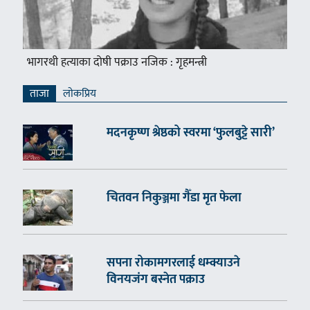
भागरथी हत्याका दोषी पक्राउ नजिक : गृहमन्त्री
ताजा
लाेकप्रिय
मदनकृष्ण श्रेष्ठको स्वरमा ‘फुलबुट्टे सारी’
चितवन निकुञ्जमा गैँडा मृत फेला
सपना रोकामगरलाई धम्क्याउने
विनयजंग बस्नेत पक्राउ