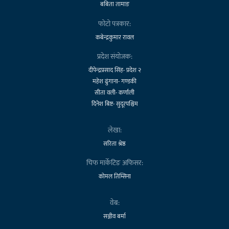
बबिता तामाङ
फोटो पत्रकार:
कबेन्द्रकुमार रावल
प्रदेश संयोजक:
दीपेन्द्रप्रसाद सिंह- प्रदेश २
महेश ढुंगाना- गण्डकी
सीता वली- कर्णाली
दिनेश बिष्ट- सुदूरपश्चिम
लेखा:
सरिता श्रेष्ठ
चिफ मार्केटिङ अफिसर:
कोमल तिम्सिना
वेब:
सञ्जीव बर्मा