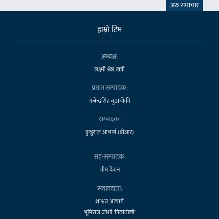
अरु समाचार
हाम्राे टिम
अध्यक्ष:
लक्ष्मी श्रेष्ठ खत्री
प्रधान सम्पादक:
गजेन्द्रसिंह बुढाथोकी
सम्पादक:
डुन्डुराज आचार्य (डीआर)
सह-सम्पादक:
भीम देवान
संवाददाता:
शाश्वत आचार्य
भूमिराज जोशी 'पिठातोली'