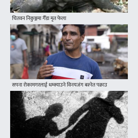
चितवन निकुञ्जमा गैँडा मृत फेला
सपना रोकामगरलाई धम्क्याउने विनयजंग बस्नेत पक्राउ