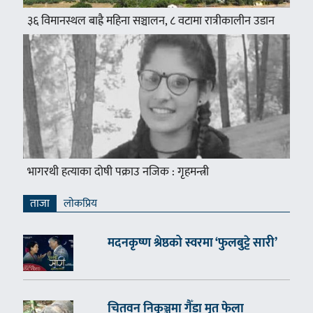
३६ विमानस्थल बाह्रै महिना सञ्चालन, ८ वटामा रात्रीकालीन उडान
भागरथी हत्याका दोषी पक्राउ नजिक : गृहमन्त्री
ताजा
लाेकप्रिय
मदनकृष्ण श्रेष्ठको स्वरमा ‘फुलबुट्टे सारी’
चितवन निकुञ्जमा गैँडा मृत फेला