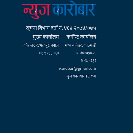
सूचना बिभाग दर्ता नं. ४६४-२०७४/०७५
मुख्य कार्यालय
कर्पाेरेट कार्यालय
कौशलटार, भक्तपुर, नेपाल
मध्य बानेश्वर, काठमाडौँ
०१-५१३३०६०
०१-४४७१४६८,
४४७८१३१
nkarobar@gmail.com
न्युज कारोबार डट कम