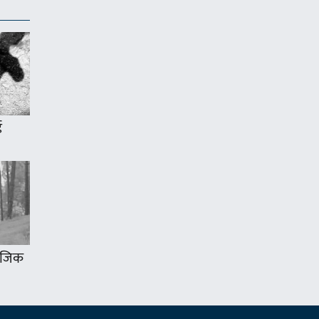
ई
 नजिक