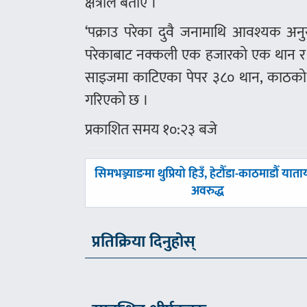
क्षेत्रीले बताए ।
‘पक्राउ परेका दुवै जनामाथि आवश्यक अन
परेकाबाट नक्कली एक हजारको एक थान र ५
साइजमा काटिएका पेपर ३८० थान, काठको 
गरिएको छ ।
प्रकाशित समय १०:२३ बजे
पछिल्लाे
सिमभञ्ज्याङमा थुप्रियो हिउँ, हेटौँडा-काठमाडौँ यात
-
अवरुद्ध
प्रतिक्रिया दिनुहोस्