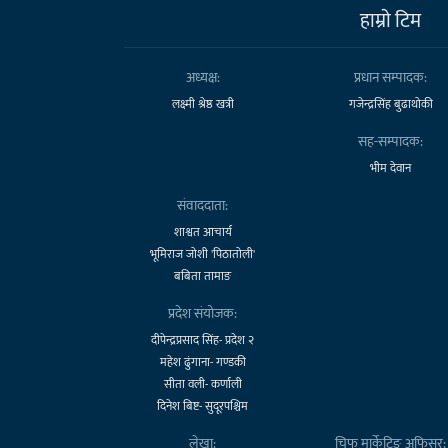
हाम्राे टिम
अध्यक्ष:
प्रधान सम्पादक:
लक्ष्मी श्रेष्ठ खत्री
गजेन्द्रसिंह बुढाथोकी
सह-सम्पादक:
भीम देवान
संवाददाता:
शाश्वत आचार्य
भूमिराज जोशी 'पिठातोली'
बबिता तामाङ
प्रदेश संयोजक:
दीपेन्द्रप्रसाद सिंह- प्रदेश २
महेश ढुंगाना- गण्डकी
सीता वली- कर्णाली
दिनेश बिष्ट- सुदूरपश्चिम
लेखा:
चिफ मार्केटिङ अफिसर: