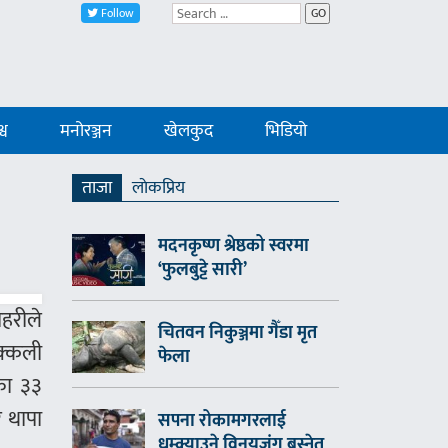
Follow
GO
्व
मनोरञ्जन
खेलकुद
भिडियो
ताजा
लाेकप्रिय
मदनकृष्ण श्रेष्ठको स्वरमा
‘फुलबुट्टे सारी’
रहरीले
चितवन निकुञ्जमा गैँडा मृत
नक्कली
फेला
का ३३
र थापा
सपना रोकामगरलाई
धम्क्याउने विनयजंग बस्नेत