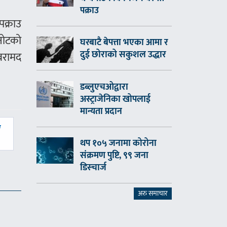
पक्राउ
क्राउ
नोटको
घरबाटै बेपत्ता भएका आमा र
दुई छोराको सकुशल उद्धार
बरामद
डब्लुएचओद्वारा
अस्ट्राजेनिका खोपलाई
मान्यता प्रदान
ए
थप १०५ जनामा कोरोना
संक्रमण पुष्टि, ९९ जना
डिस्चार्ज
अरु समाचार