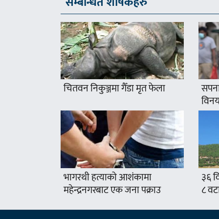
सम्बन्धित शीर्षकहरु
चितवन निकुञ्जमा गैँडा मृत फेला
सपना
विनयज
भागरथी हत्याको आशंकामा
३६ वि
महेन्द्रनगरबाट एक जना पक्राउ
८ वट