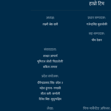
हाम्राे टिम
अध्यक्ष:
प्रधान सम्पादक:
लक्ष्मी श्रेष्ठ खत्री
गजेन्द्रसिंह बुढाथोकी
सह-सम्पादक:
भीम देवान
संवाददाता:
शाश्वत आचार्य
भूमिराज जोशी 'पिठातोली'
बबिता तामाङ
प्रदेश संयोजक:
दीपेन्द्रप्रसाद सिंह- प्रदेश २
महेश ढुंगाना- गण्डकी
सीता वली- कर्णाली
दिनेश बिष्ट- सुदूरपश्चिम
लेखा:
चिफ मार्केटिङ अफिसर: