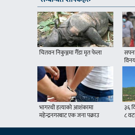
चितवन निकुञ्जमा गैँडा मृत फेला
सपना
विनयज
भागरथी हत्याको आशंकामा
३६ वि
महेन्द्रनगरबाट एक जना पक्राउ
८ वट