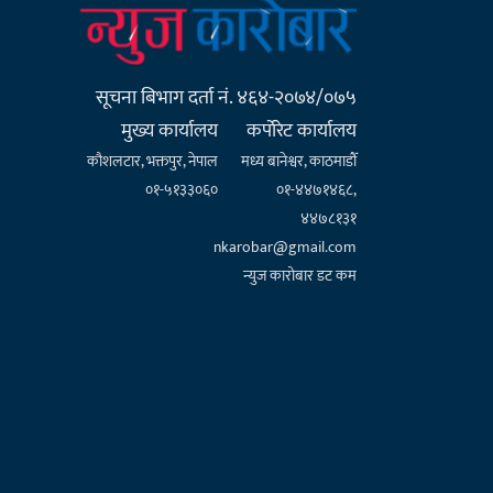
सूचना बिभाग दर्ता नं. ४६४-२०७४/०७५
मुख्य कार्यालय
कर्पाेरेट कार्यालय
कौशलटार, भक्तपुर, नेपाल
मध्य बानेश्वर, काठमाडौँ
०१-५१३३०६०
०१-४४७१४६८,
४४७८१३१
nkarobar@gmail.com
न्युज कारोबार डट कम