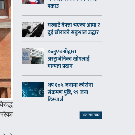
पक्राउ
घरबाटै बेपत्ता भएका आमा र
दुई छोराको सकुशल उद्धार
डब्लुएचओद्वारा
अस्ट्राजेनिका खोपलाई
मान्यता प्रदान
थप १०५ जनामा कोरोना
संक्रमण पुष्टि, ९९ जना
डिस्चार्ज
िरुद्ध
 परेका
अरु समाचार