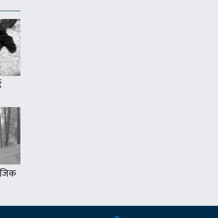
ई
 नजिक