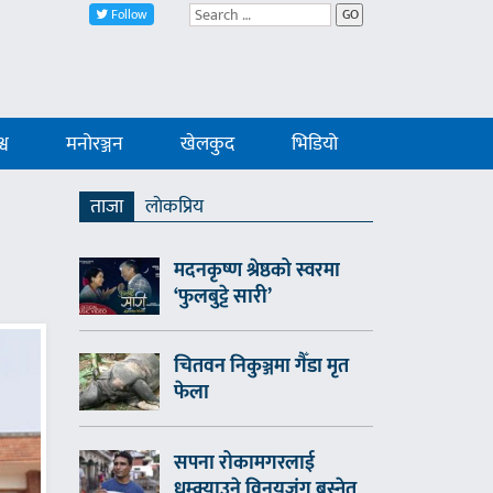
Follow
GO
्व
मनोरञ्जन
खेलकुद
भिडियो
ताजा
लाेकप्रिय
मदनकृष्ण श्रेष्ठको स्वरमा
‘फुलबुट्टे सारी’
चितवन निकुञ्जमा गैँडा मृत
फेला
सपना रोकामगरलाई
धम्क्याउने विनयजंग बस्नेत