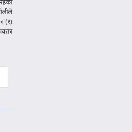
इरहेको
ोलीले
फा (१)
रवक्ता