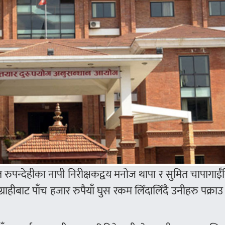
पन्देहीका नापी निरीक्षकद्वय मनोज थापा र सुमित चापागाईँव
राहीबाट पाँच हजार रुपैयाँ घुस रकम लिँदालिँदै उनीहरु पक्राउ