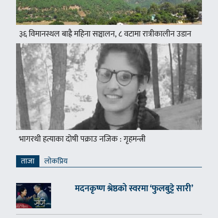
३६ विमानस्थल बाह्रै महिना सञ्चालन, ८ वटामा रात्रीकालीन उडान
भागरथी हत्याका दोषी पक्राउ नजिक : गृहमन्त्री
ताजा
लाेकप्रिय
मदनकृष्ण श्रेष्ठको स्वरमा ‘फुलबुट्टे सारी’