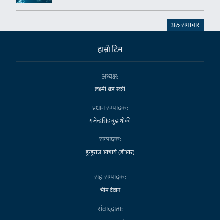
अरु समाचार
हाम्राे टिम
अध्यक्ष:
लक्ष्मी श्रेष्ठ खत्री
प्रधान सम्पादक:
गजेन्द्रसिंह बुढाथोकी
सम्पादक:
डुन्डुराज आचार्य (डीआर)
सह-सम्पादक:
भीम देवान
संवाददाता: