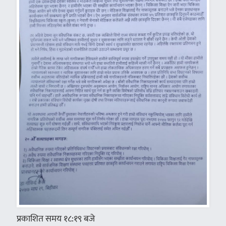
प्रकाशित समय १८:१९ बजे