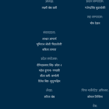
अध्यक्ष:
प्रधान सम्पादक:
लक्ष्मी श्रेष्ठ खत्री
गजेन्द्रसिंह बुढाथोकी
सह-सम्पादक:
भीम देवान
संवाददाता:
शाश्वत आचार्य
भूमिराज जोशी 'पिठातोली'
बबिता तामाङ
प्रदेश संयोजक:
दीपेन्द्रप्रसाद सिंह- प्रदेश २
महेश ढुंगाना- गण्डकी
सीता वली- कर्णाली
दिनेश बिष्ट- सुदूरपश्चिम
लेखा:
चिफ मार्केटिङ अफिसर:
सरिता श्रेष्ठ
कोमल तिम्सिना
वेब: