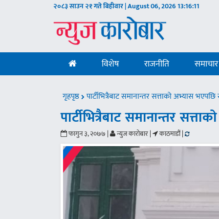
२०८३ साउन २१ गते बिहीवार | August 06, 2026
13:16:12
विशेष
राजनीति
समाचार
गृहपृष्ठ
पार्टीभित्रैबाट समानान्तर सत्ताको अभ्यास भएपछि सं
पार्टीभित्रैबाट समानान्तर सत्ता
फागुन ३, २०७७ |
न्युज कारोबार |
काठमाडौं |