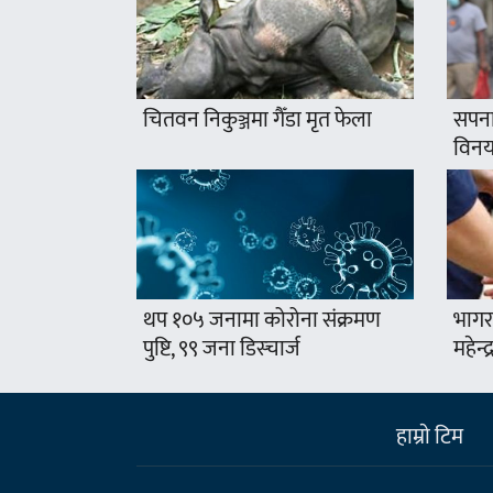
चितवन निकुञ्जमा गैँडा मृत फेला
सपना
विनयज
थप १०५ जनामा कोरोना संक्रमण
भागर
पुष्टि, ९९ जना डिस्चार्ज
महेन्
हाम्राे टिम