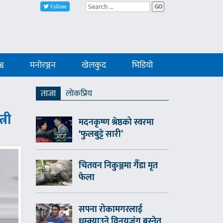
Follow
GO
्व
मनोरञ्जन
खेलकुद
भिडियो
ताजा
लाेकप्रिय
्री
मदनकृष्ण श्रेष्ठको स्वरमा
‘फुलबुट्टे सारी’
चितवन निकुञ्जमा गैँडा मृत
फेला
सपना रोकामगरलाई
धम्क्याउने विनयजंग बस्नेत