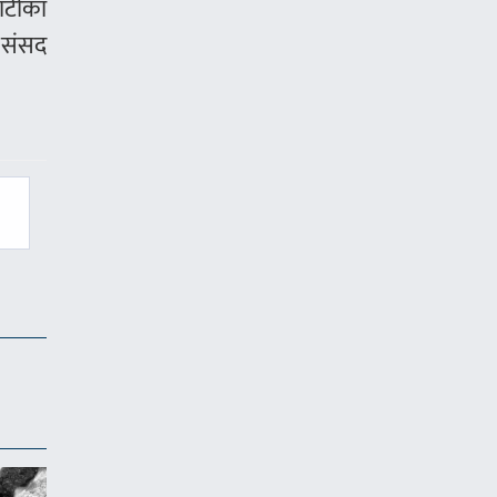
र्टीका
 संसद