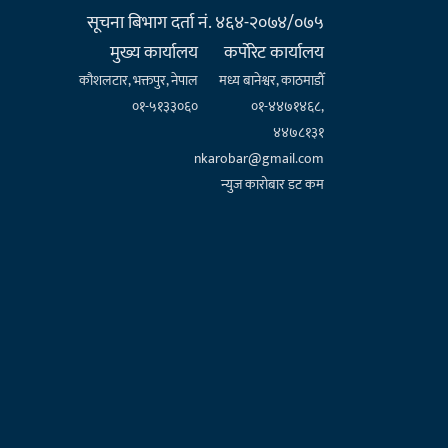
सूचना बिभाग दर्ता नं. ४६४-२०७४/०७५
मुख्य कार्यालय
कर्पाेरेट कार्यालय
कौशलटार, भक्तपुर, नेपाल
मध्य बानेश्वर, काठमाडौँ
०१-५१३३०६०
०१-४४७१४६८,
४४७८१३१
nkarobar@gmail.com
न्युज कारोबार डट कम