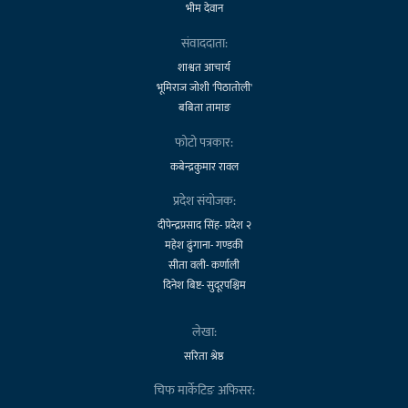
भीम देवान
संवाददाता:
शाश्वत आचार्य
भूमिराज जोशी 'पिठातोली'
बबिता तामाङ
फोटो पत्रकार:
कबेन्द्रकुमार रावल
प्रदेश संयोजक:
दीपेन्द्रप्रसाद सिंह- प्रदेश २
महेश ढुंगाना- गण्डकी
सीता वली- कर्णाली
दिनेश बिष्ट- सुदूरपश्चिम
लेखा:
सरिता श्रेष्ठ
चिफ मार्केटिङ अफिसर: