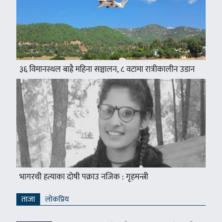
३६ विमानस्थल बाह्रै महिना सञ्चालन, ८ वटामा रात्रीकालीन उडान
भागरथी हत्याका दोषी पक्राउ नजिक : गृहमन्त्री
ताजा
लाेकप्रिय