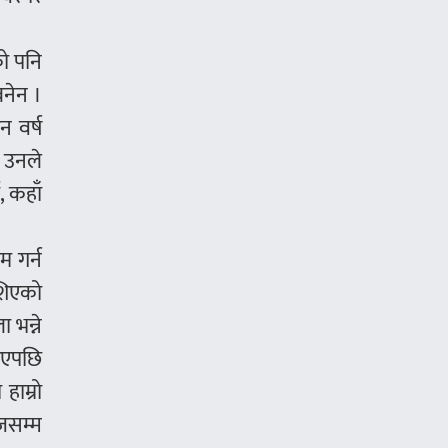
को पनि
बनेन ।
न वर्ष
। उनले
, कहाँ
 गर्न
ेशिएको
 भन्ने
मिएपछि
हाम्रो
आजसम्म