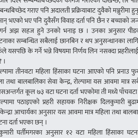
जार दिएर सम्बन्धबिच्छेदको कागज गराएको देखिन्छ, तर पी
बिच्छेद गराए पनि अदालती प्रक्रियाबाट दुवैको मञ्जुरीमा हुनुप
मान् भएको भए पनि दुवैसँग विवाह दर्ता पनि छैन र बच्चाको जन्म
र्न अझ सहज हुने उनको भनाइ छ । उनका अनुसार पी
 घटनाका सम्बन्धित सबैलाई छानबिन र थप अनुसन्धानका ला
े यसपछि के गर्ने भन्ने विषयमा निर्णय लिन नसक्दा प्रहरीलाई
े ।
रोल्पामा तीनवटा महिला हिंसाका घटना आएको पनि प्रनाउ फ
ला तथा बालबालिका सेवा केन्द्र, रोल्पामा यस आवमा मात्र सब
सअन्तर्गत कूल ७३ वटा घटना दर्ता भएकोमा ती मध्ये पाँचवट
ोल्पामा पठाइएको प्रहरी सहायक निरीक्षक दिलकुमारी बुढा
ेन्द्रा आचार्यका अनुसार यस आवमा मात्र महिला तथा बालब
टना दर्ता भएका छन् ।
नकुमारी घर्तीमगरका अनुसार १२ वटा महिला हिंसाका घटना 