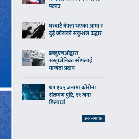
पक्राउ
घरबाटै बेपत्ता भएका आमा र
दुई छोराको सकुशल उद्धार
डब्लुएचओद्वारा
अस्ट्राजेनिका खोपलाई
मान्यता प्रदान
थप १०५ जनामा कोरोना
संक्रमण पुष्टि, ९९ जना
डिस्चार्ज
अरु समाचार