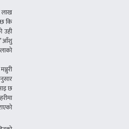
ुई लाख
न्छ कि
को उही
’ आँशु
िलाको
ञ्जुरी
अनुसार
भनाइ छ
रहरीमा
राएको