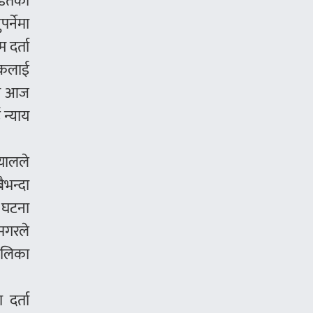
डितको
र्नेमा
 दर्ता
डकलाई
गि आज
 न्याय
ुयालले
ैभन्दा
ा घटना
मगरले
ालिका
दर्ता