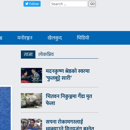
Follow
GO
्व
मनोरञ्जन
खेलकुद
भिडियो
ताजा
लाेकप्रिय
मदनकृष्ण श्रेष्ठको स्वरमा
‘फुलबुट्टे सारी’
चितवन निकुञ्जमा गैँडा मृत
फेला
सपना रोकामगरलाई
धम्क्याउने विनयजंग बस्नेत