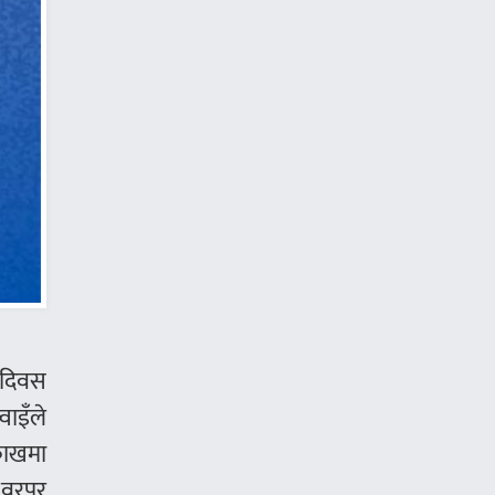
 दिवस
वाइँले
 काखमा
ा वरपर