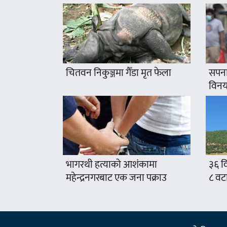
चितवन निकुञ्जमा गैँडा मृत फेला
सपना
विनयज
भागरथी हत्याको आशंकामा
३६ वि
महेन्द्रनगरबाट एक जना पक्राउ
८ वट