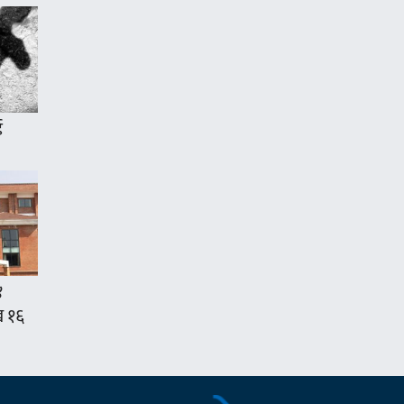
ई
४
ख १६