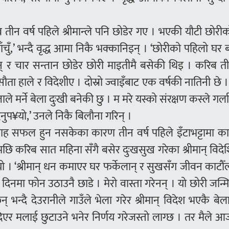
तीन वर्ष पहिले श्रीमान्ले पनि छोडेर गए । भएकी यौटी छोरी
चुँ,’ भन्दै वृद्ध आमा निकै भक्कानिइन् । ‘छोरीको पहिलो घर 
ान् र चार सन्तान छोडेर छोरी माइतीमै बसेकी थिइ । करिब ती
ि सौता हाले र विदेशीए । दोस्रो ज्वाइँबाट एक वर्षकी नातिनी छे 
े मर्ने बेला दुःखी बनेकी छु । म मरे यस्को संरक्षण कस्ले गर्ला
नुप¥यो,’ उनले निकै बिलौना गरिन् ।
ह सफल हुन नसकेका कारण तीन वर्ष पहिले इँटाभट्टामा काम
ेपछि करिब सात महिना सँगै बसेर दुःखसुख गरेका श्रीमान् विद
। ‘श्रीमान् धन कमाएर घर फर्केलान् र सुखसँग जीवन काटौँला
िनमा फोन उठाउनै छाडे । मेरो वास्ता गरेनन् । यो छोरी जन्
भन्दै देउरानीले गाउँले भेला गरेर श्रीमान् विदेश भएकै बेला 
िएर मलाई छुटाउने भनेर निर्णय गरेजस्तो लाग्छ । तर मैले 