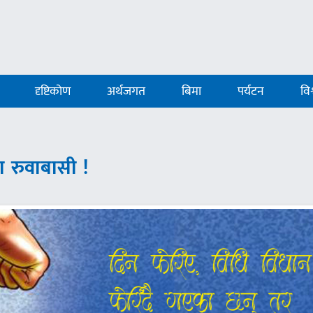
दृष्टिकोण
अर्थजगत
बिमा
पर्यटन
विश
ा रुवाबासी !