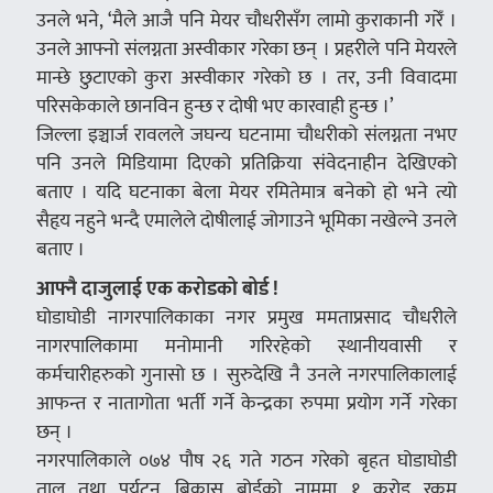
उनले भने, ‘मैले आजै पनि मेयर चौधरीसँग लामो कुराकानी गरेँ ।
उनले आफ्नो संलग्नता अस्वीकार गरेका छन् । प्रहरीले पनि मेयरले
मान्छे छुटाएको कुरा अस्वीकार गरेको छ । तर, उनी विवादमा
परिसकेकाले छानविन हुन्छ र दोषी भए कारवाही हुन्छ ।’
जिल्ला इञ्चार्ज रावलले जघन्य घटनामा चौधरीको संलग्नता नभए
पनि उनले मिडियामा दिएको प्रतिक्रिया संवेदनाहीन देखिएको
बताए । यदि घटनाका बेला मेयर रमितेमात्र बनेको हो भने त्यो
सैहृय नहुने भन्दै एमालेले दोषीलाई जोगाउने भूमिका नखेल्ने उनले
बताए ।
आफ्नै दाजुलाई एक करोडको बोर्ड !
घोडाघोडी नागरपालिकाका नगर प्रमुख ममताप्रसाद चौधरीले
नागरपालिकामा मनोमानी गरिरहेको स्थानीयवासी र
कर्मचारीहरुको गुनासो छ । सुरुदेखि नै उनले नगरपालिकालाई
आफन्त र नातागोता भर्ती गर्ने केन्द्रका रुपमा प्रयोग गर्ने गरेका
छन् ।
नगरपालिकाले ०७४ पौष २६ गते गठन गरेको बृहत घोडाघोडी
ताल तथा पर्यटन बिकास बोर्डको नाममा १ करोड रकम