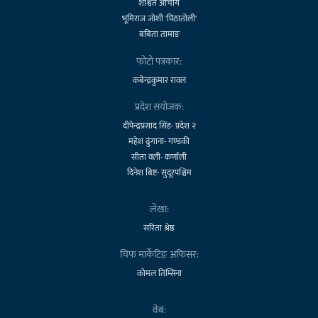
शाश्वत आचार्य
भूमिराज जोशी 'पिठातोली'
बबिता तामाङ
फोटो पत्रकार:
कबेन्द्रकुमार रावल
प्रदेश संयोजक:
दीपेन्द्रप्रसाद सिंह- प्रदेश २
महेश ढुंगाना- गण्डकी
सीता वली- कर्णाली
दिनेश बिष्ट- सुदूरपश्चिम
लेखा:
सरिता श्रेष्ठ
चिफ मार्केटिङ अफिसर:
कोमल तिम्सिना
वेब: