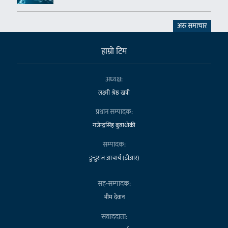
अरु समाचार
हाम्राे टिम
अध्यक्ष:
लक्ष्मी श्रेष्ठ खत्री
प्रधान सम्पादक:
गजेन्द्रसिंह बुढाथोकी
सम्पादक:
डुन्डुराज आचार्य (डीआर)
सह-सम्पादक:
भीम देवान
संवाददाता: