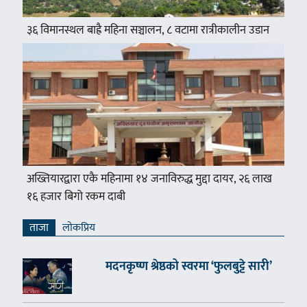
३६ विमानस्थल बाह्रै महिना सञ्चालन, ८ वटामा रात्रीकालीन उडान
अख्तियारद्वारा एकै महिनामा १४ जनाविरुद्ध मुद्दा दायर, २६ लाख
१६ हजार बिगो रकम दाबी
ताजा
लाेकप्रिय
मदनकृष्ण श्रेष्ठको स्वरमा ‘फुलबुट्टे सारी’