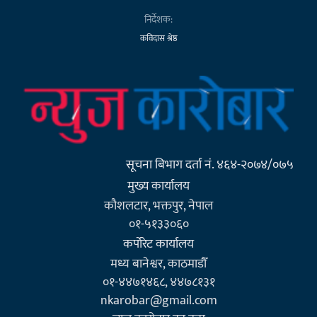
निर्देशक:
कविदास श्रेष्ठ
सूचना बिभाग दर्ता नं. ४६४-२०७४/०७५
मुख्य कार्यालय
कौशलटार, भक्तपुर, नेपाल
०१-५१३३०६०
कर्पाेरेट कार्यालय
मध्य बानेश्वर, काठमाडौँ
०१-४४७१४६८, ४४७८१३१
nkarobar@gmail.com