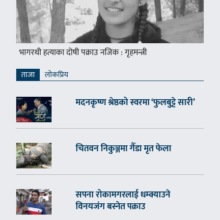
भागरथी हत्याका दोषी पक्राउ नजिक : गृहमन्त्री
ताजा
लाेकप्रिय
मदनकृष्ण श्रेष्ठको स्वरमा ‘फुलबुट्टे सारी’
चितवन निकुञ्जमा गैँडा मृत फेला
सपना रोकामगरलाई धम्क्याउने
विनयजंग बस्नेत पक्राउ