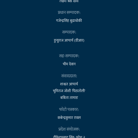
लक्ष्मी श्रेष्ठ खत्री
प्रधान सम्पादक:
गजेन्द्रसिंह बुढाथोकी
सम्पादक:
डुन्डुराज आचार्य (डीआर)
सह-सम्पादक:
भीम देवान
संवाददाता:
शाश्वत आचार्य
भूमिराज जोशी 'पिठातोली'
बबिता तामाङ
फोटो पत्रकार:
कबेन्द्रकुमार रावल
प्रदेश संयोजक:
दीपेन्द्रप्रसाद सिंह- प्रदेश २