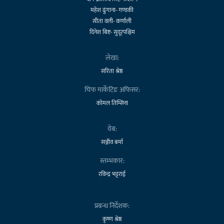
महेश ढुंगाना- गण्डकी
सीता वली- कर्णाली
दिनेश बिष्ट- सुदूरपश्चिम
लेखा:
सरिता श्रेष्ठ
चिफ मार्केटिङ अफिसर:
कोमल तिम्सिना
वेब:
सञ्जीव बर्मा
स्तम्भकार:
रविन्द्र भट्टराई
प्रबन्ध निर्देशक:
कृष्ण श्रेष्ठ