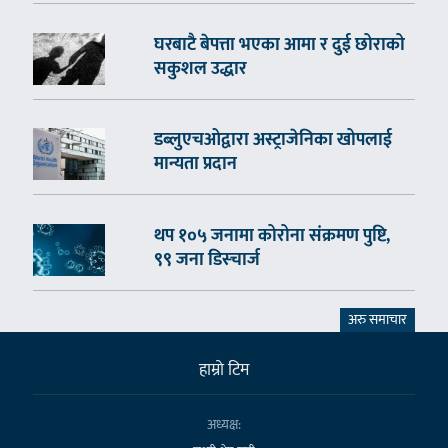
घरबाटै बेपत्ता भएका आमा र दुई छोराको
सकुशल उद्धार
डब्लुएचओद्वारा अस्ट्राजेनिका खोपलाई
मान्यता प्रदान
थप १०५ जनामा कोरोना संक्रमण पुष्टि,
९९ जना डिस्चार्ज
अरु समाचार
हाम्राे टिम
अध्यक्ष: