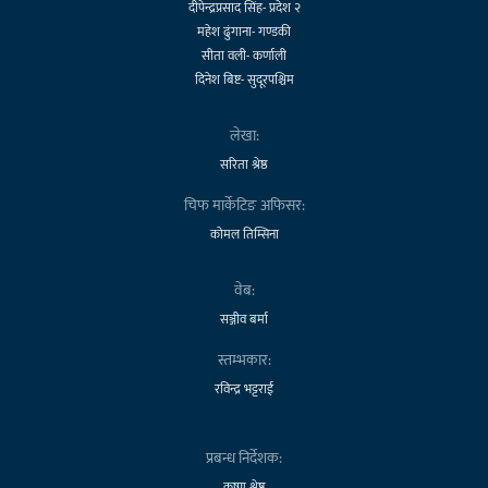
दीपेन्द्रप्रसाद सिंह- प्रदेश २
महेश ढुंगाना- गण्डकी
सीता वली- कर्णाली
दिनेश बिष्ट- सुदूरपश्चिम
लेखा:
सरिता श्रेष्ठ
चिफ मार्केटिङ अफिसर:
कोमल तिम्सिना
वेब:
सञ्जीव बर्मा
स्तम्भकार:
रविन्द्र भट्टराई
प्रबन्ध निर्देशक:
कृष्ण श्रेष्ठ