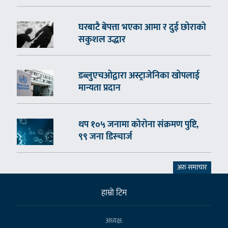
घरबाटै बेपत्ता भएका आमा र दुई छोराको
सकुशल उद्धार
डब्लुएचओद्वारा अस्ट्राजेनिका खोपलाई
मान्यता प्रदान
थप १०५ जनामा कोरोना संक्रमण पुष्टि,
९९ जना डिस्चार्ज
अरु समाचार
हाम्राे टिम
अध्यक्ष: