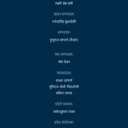
लक्ष्मी श्रेष्ठ खत्री
प्रधान सम्पादक:
गजेन्द्रसिंह बुढाथोकी
सम्पादक:
डुन्डुराज आचार्य (डीआर)
सह-सम्पादक:
भीम देवान
संवाददाता:
शाश्वत आचार्य
भूमिराज जोशी 'पिठातोली'
बबिता तामाङ
फोटो पत्रकार:
कबेन्द्रकुमार रावल
प्रदेश संयोजक: