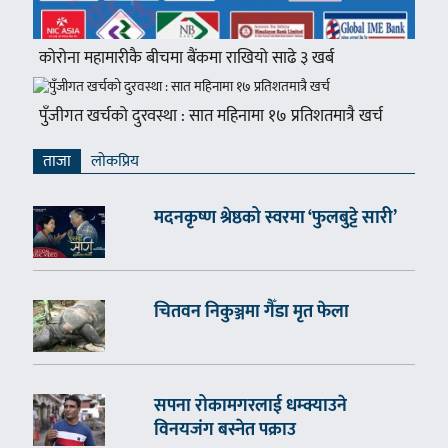
कोरोना महामारीकै बीचमा बैंकमा राखियो साढे ३ खर्ब
पुँजीगत खर्चको दुरवस्था : सात महिनामा १७ प्रतिशतमात्रै खर्च
ताजा
लाेकप्रिय
मदनकृष्ण श्रेष्ठको स्वरमा ‘फुलबुट्टे सारी’
चितवन निकुञ्जमा गैँडा मृत फेला
सपना रोकामगरलाई धम्क्याउने
विनयजंग बस्नेत पक्राउ