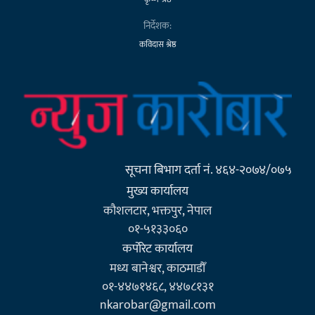
निर्देशक:
कविदास श्रेष्ठ
सूचना बिभाग दर्ता नं. ४६४-२०७४/०७५
मुख्य कार्यालय
कौशलटार, भक्तपुर, नेपाल
०१-५१३३०६०
कर्पाेरेट कार्यालय
मध्य बानेश्वर, काठमाडौँ
०१-४४७१४६८, ४४७८१३१
nkarobar@gmail.com