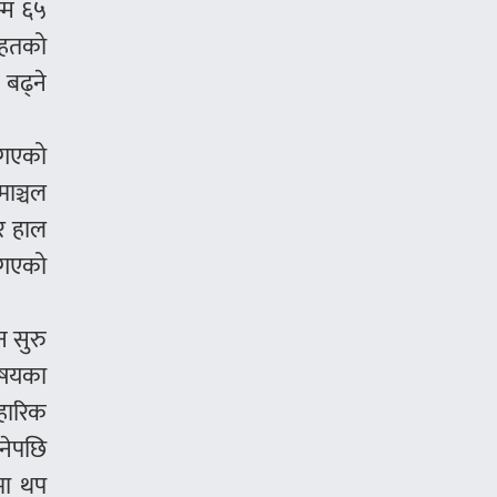
म्म ६५
ातहतको
बढ्ने
ै गएको
माञ्चल
ार हाल
ै गएको
न सुरु
विषयका
वहारिक
नेपछि
मा थप