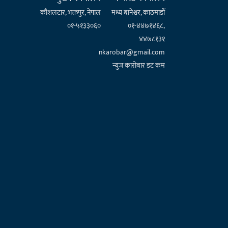
कौशलटार, भक्तपुर, नेपाल
मध्य बानेश्वर, काठमाडौँ
०१-५१३३०६०
०१-४४७१४६८,
४४७८१३१
nkarobar@gmail.com
न्युज कारोबार डट कम