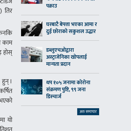
्टडिज
पक्राउ
ए) तिर
घरबाटै बेपत्ता भएका आमा र
दुई छोराको सकुशल उद्धार
किनकि
मा काम
डब्लुएचओद्वारा
इ होस्
अस्ट्राजेनिका खोपलाई
मान्यता प्रदान
हुन् ।
थप १०५ जनामा कोरोना
संक्रमण पुष्टि, ९९ जना
कर्षित
डिस्चार्ज
स भएको
अरु समाचार
मा यो
्रतिशत