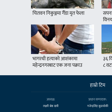
चितवन निकुञ्जमा गैँडा मृत फेला
सपना
विनयज
भागरथी हत्याको आशंकामा
३६ वि
महेन्द्रनगरबाट एक जना पक्राउ
८ वट
हाम्राे टिम
अध्यक्ष:
प्रधान सम्पादक:
लक्ष्मी श्रेष्ठ खत्री
गजेन्द्रसिंह बुढाथोकी