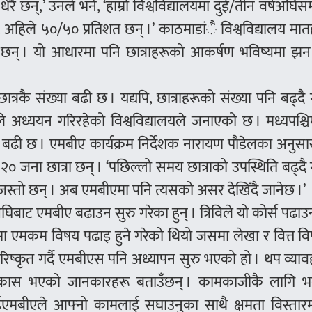
रै छन्,’ उनले भने, ‘हाम्रो विश्वविद्यालयमा दुई/तीन वर्षअघिस
थिए, अहिले ५०/५० प्रतिशत छन् ।’ काठमाडांै विश्वविद्यालय म
ा छन् । यो आधारमा पनि छात्राहरूको आकर्षण भविष्यमा झन 
 छात्रकै संख्या बढी छ । यद्यपि, छात्राहरूको संख्या पनि बढ्द
े अध्ययन गरिरहेको विश्वविद्यालयले जनाएको छ । मध्यपश्चि
या बढी छ । एमबीए कार्यक्रम निर्देशक नारायण पौडेलका अनुस
० जना छात्रा छन् । ‘पछिल्लो समय छात्राको उपस्थिति बढ्द
बरीजस्तो छन् । अब एमबीएमा पनि त्यसको असर देखिँदै जानेछ ।’
षअघिबाट एमबीए बढाउन सुरु गरेका हुन् । त्रिविले यो कोर्स पढाउ
षयमा एमकम विषय पढाइ हुने गरेको थियो जसमा लेखा र वित्त 
रिष्कृत गर्दै एमबीएस पनि अध्यापन सुरु भएको हो । थप व्या
विकास भएको जानकारहरू बताउँछन् । कामकाजीकै लागि भ
एमबीएले आफ्नो कामलाई सघाउनुका साथै क्षमता विस्तार