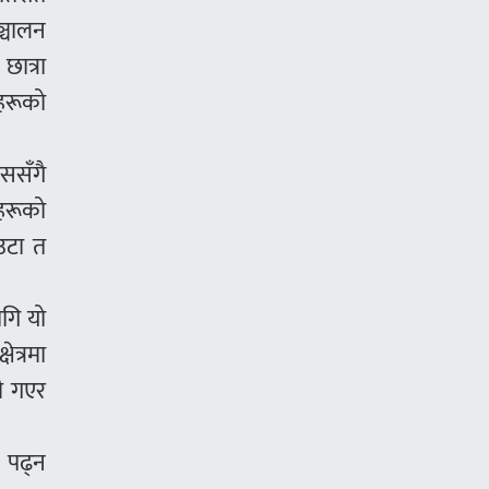
ञ्चालन
छात्रा
ाहरूको
ाससँगै
रहरूको
एउटा त
ागि यो
ेत्रमा
मै गएर
 पढ्न