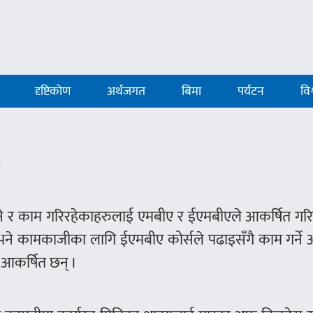
दृष्टिकोण
अर्थजगत
बिमा
पर्यटन
विश
ै
ाहने र काम गरिरहेकाहरुलाई एमबीए र ईएमबीएले आकर्षित गर
छन् भने कामकाजीका लागि ईएमबीए कोर्सले पढाइसँगै काम गर्न
ा आकर्षित छन् ।