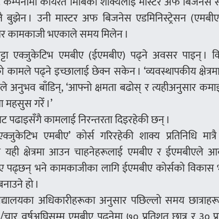
ट कम्पनीमा कार्यरत मिबिका शाक्यलाई मास्टर अफ बिजनेस स
तै बुझेन । उनी मास्टर अफ बिजनेस एडमिनिस्ट्रेसन (एमबी
ो तर कामकाजी भएकाले समय मिलेन ।
 सट्टा एक्जुकेटिभ एमबीए (ईएमबीए) पढ्ने अवसर पाइन् । 
ामले पढ्ने इच्छालाई छेक्न सकेन । ‘व्यवस्थापकीय क्षेत्र
नले अनुभव बाँडिन्, ‘आफ्नो क्षमता बढोस् र त्यहीअनुसार कमा
ता महसुस गरेँ ।’
टबाट पढाइसँगै कामलाई निरन्तरता दिइरहेकी छन् ।
ुकेटिभ एमबीए’ कोर्स गरिरहेकी शाक्य प्रतिनिधि मात्रै 
ष्यमा यही क्षेत्रमा आउन चाहनेहरूलाई एमबीए र ईएमबीएले आ
 एमबीए पढ्छन् भने कामकाजीका लागि ईएमबीए कोर्सको विका
 बनाउने हो ।
वविद्यालयका अधिकारीहरूका अनुसार पछिल्लो समय छात्राहरू
ार वर्षअघिसम्म एमबीए पढ्नेमा ७० प्रतिशत छात्र र ३० प