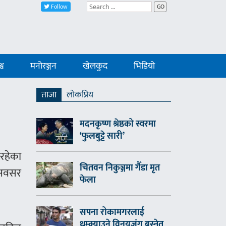
Follow
GO
्व
मनोरञ्जन
खेलकुद
भिडियो
ताजा
लाेकप्रिय
मदनकृष्ण श्रेष्ठको स्वरमा
‘फुलबुट्टे सारी’
िरहेका
चितवन निकुञ्जमा गैँडा मृत
े अवसर
फेला
सपना रोकामगरलाई
धम्क्याउने विनयजंग बस्नेत