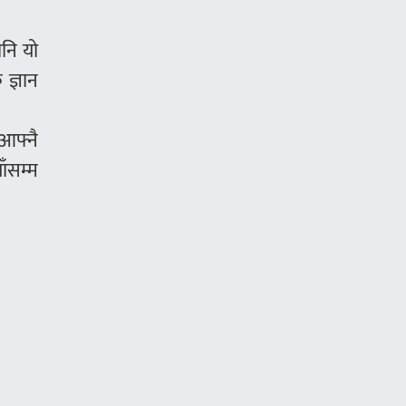
पनि यो
 ज्ञान
 आफ्नै
ाँसम्म