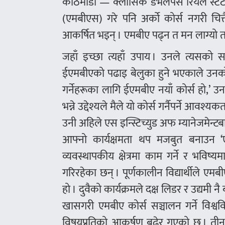
काठमाडौँ — क्लासिक डेभलपर्स रियल स्टे
(एमबीएस) गरे पनि अर्को कोर्स नगरी चित्
आकर्षित भइन् । एमबीए पढ्न त मन लाग्य
जहाँ इच्छा त्यहाँ उपाय । उनले त्यसको
ईएमबीएको पढाइ बेलुका हुने भएकाले उनको क
गर्नेहरूका लागि ईएमबीए नयाँ कोर्स हो,’ उ
भन्ने उद्देश्यले मैले यो कोर्स गर्नैपर्ने आवश्यक
उनी अहिले एस इन्स्टिच्युड अफ म्यानेजमेन्
आफ्नो कार्यक्षमता थप मजबुत बनाउन ‘एक्ज
व्यवस्थापकीय क्षेत्रमा काम गर्ने र भवि
गरिरहेका छन् । पूर्णकालीन विद्यार्थीले
हो । दुवैको कार्यक्रमले दक्ष लिडर र उद्यमी नै
खासगरी एमबीए कोर्स सञ्चालन गर्ने विश्
विषयप्रतिको आकर्षण बढेर गएको छ । तीन/च