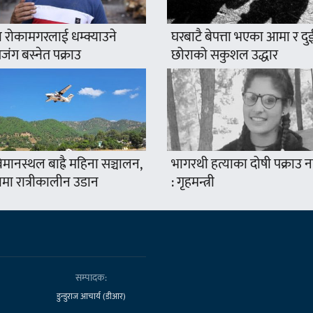
 रोकामगरलाई धम्क्याउने
घरबाटै बेपत्ता भएका आमा र दु
ंग बस्नेत पक्राउ
छोराको सकुशल उद्धार
मानस्थल बाह्रै महिना सञ्चालन,
भागरथी हत्याका दोषी पक्राउ
ामा रात्रीकालीन उडान
: गृहमन्त्री
सम्पादक:
डुन्डुराज आचार्य (डीआर)