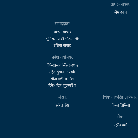
सह-सम्पादक:
भीम देवान
संवाददाता:
शाश्वत आचार्य
भूमिराज जोशी 'पिठातोली'
बबिता तामाङ
प्रदेश संयोजक:
दीपेन्द्रप्रसाद सिंह- प्रदेश २
महेश ढुंगाना- गण्डकी
सीता वली- कर्णाली
दिनेश बिष्ट- सुदूरपश्चिम
लेखा:
चिफ मार्केटिङ अफिसर:
सरिता श्रेष्ठ
कोमल तिम्सिना
वेब:
सञ्जीव बर्मा